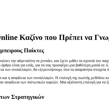
line Καζίνο που Πρέπει να Γνωρ
Έμπειρους Παίκτες
 νιώσει την αδρεναλίνη να χτυπάει, και έχετε μάθει τα σχοινιά του πα
 άρθρο είναι για εσάς, για να σας προσφέρει μια βαθύτερη ματιά σε ό,
ια των συναλλαγών, θα εξερευνήσουμε όλα τα απαραίτητα στοιχεία πο
ία και η ασφάλεια των συναλλαγών. Η επιλογή της σωστής μεθόδου κα
ην ασφάλεια των πιστωτικών καρτών. Μια αξιόπιστη επιλογή για να ξε
 των Στρατηγικών