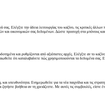
υνά σας. Ελέγξτε την άδεια λειτουργίας του καζίνο, τις κριτικές άλλω
ν και οικονομικών σας δεδομένων. Δώστε προσοχή στα μπόνους και τ
οδοτημένα και ρυθμίζονται από αξιόπιστες αρχές. Ελέγξτε αν το καζίν
βεβαιωθείτε ότι καταλαβαίνετε πώς χρησιμοποιούνται τα δεδομένα σας
, και υπευθυνότητα. Ενημερωθείτε για τα νέα παιχνίδια και τις στρατηγ
 ζητήστε βοήθεια αν τη χρειάζεστε. Με αυτές τις συμβουλές, είστε έτ