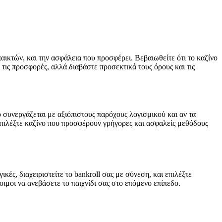
ν παικτών, και την ασφάλεια που προσφέρει. Βεβαιωθείτε ότι το καζίνο
ις προσφορές, αλλά διαβάστε προσεκτικά τους όρους και τις
ο συνεργάζεται με αξιόπιστους παρόχους λογισμικού και αν τα
. Επιλέξτε καζίνο που προσφέρουν γρήγορες και ασφαλείς μεθόδους
ικές, διαχειριστείτε το bankroll σας με σύνεση, και επιλέξτε
οιμοι να ανεβάσετε το παιχνίδι σας στο επόμενο επίπεδο.