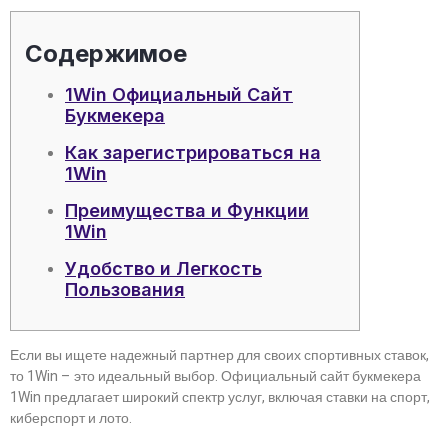
Содержимое
1Win Официальный Сайт
Букмекера
Как зарегистрироваться на
1Win
Преимущества и Функции
1Win
Удобство и Легкость
Пользования
Если вы ищете надежный партнер для своих спортивных ставок,
то 1Win – это идеальный выбор. Официальный сайт букмекера
1Win предлагает широкий спектр услуг, включая ставки на спорт,
киберспорт и лото.