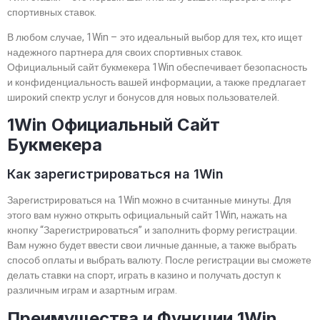
спортивных ставок.
В любом случае, 1Win – это идеальный выбор для тех, кто ищет
надежного партнера для своих спортивных ставок.
Официальный сайт букмекера 1Win обеспечивает безопасность
и конфиденциальность вашей информации, а также предлагает
широкий спектр услуг и бонусов для новых пользователей.
1Win Официальный Сайт
Букмекера
Как зарегистрироваться на 1Win
Зарегистрироваться на 1Win можно в считанные минуты. Для
этого вам нужно открыть официальный сайт 1Win, нажать на
кнопку “Зарегистрироваться” и заполнить форму регистрации.
Вам нужно будет ввести свои личные данные, а также выбрать
способ оплаты и выбрать валюту. После регистрации вы сможете
делать ставки на спорт, играть в казино и получать доступ к
различным играм и азартным играм.
Преимущества и Функции 1Win