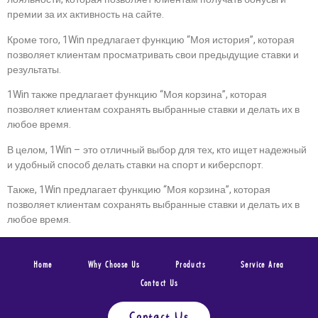
премии за их активность на сайте.
Кроме того, 1Win предлагает функцию “Моя история”, которая
позволяет клиентам просматривать свои предыдущие ставки и
результаты.
1Win также предлагает функцию “Моя корзина”, которая
позволяет клиентам сохранять выбранные ставки и делать их в
любое время.
В целом, 1Win – это отличный выбор для тех, кто ищет надежный
и удобный способ делать ставки на спорт и киберспорт.
Также, 1Win предлагает функцию “Моя корзина”, которая
позволяет клиентам сохранять выбранные ставки и делать их в
любое время.
Home
Why Choose Us
Products
Service Area
Contact Us
Contact Us