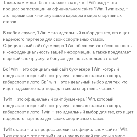
Также, вам может быть полезно знать, что 1win вход – это
процесс регистрации на официальном сайте 1Win. 1win вход –
это первый шаг к началу вашей карьеры в мире спортивных
ставок.
В любом случае, 1Win – это идеальный выбор для тех, кто ищет
надежного партнера для своих спортивных ставок.
Официальный сайт букмекера 1Win обеспечивает безопасность
и конфиденциальность вашей информации, а также предлагает
широкий спектр услуг и бонусов для новых пользователей.
Бк 1win – это официальный сайт букмекера 1Win, который
предлагает широкий спектр услуг, включая ставки на спорт,
киберспорт и лото. Бк 1win – это идеальный выбор для тех, кто
ищет надежного партнера для своих спортивных ставок.
1win – это официальный сайт букмекера 1Win, который
предлагает широкий спектр услуг, включая ставки на спорт,
киберспорт и лото. 1win – это идеальный выбор для тех, кто ищет
надежного партнера для своих спортивных ставок.
1win ставки – это процесс сделки на официальном сайте 1Win.
1win ставки – это первый шаг к началу вашей карьеры в мире