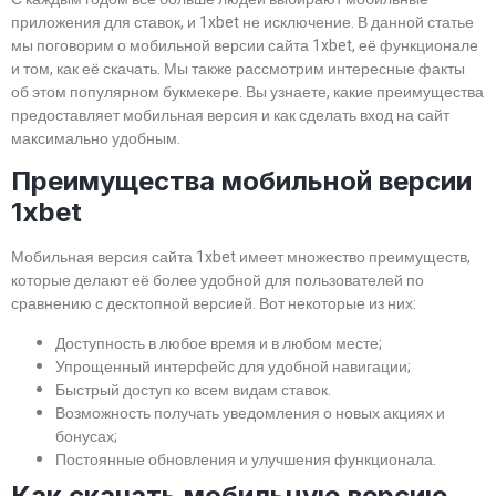
приложения для ставок, и 1xbet не исключение. В данной статье
мы поговорим о мобильной версии сайта 1xbet, её функционале
и том, как её скачать. Мы также рассмотрим интересные факты
об этом популярном букмекере. Вы узнаете, какие преимущества
предоставляет мобильная версия и как сделать вход на сайт
максимально удобным.
Преимущества мобильной версии
1xbet
Мобильная версия сайта 1xbet имеет множество преимуществ,
которые делают её более удобной для пользователей по
сравнению с десктопной версией. Вот некоторые из них:
Доступность в любое время и в любом месте;
Упрощенный интерфейс для удобной навигации;
Быстрый доступ ко всем видам ставок.
Возможность получать уведомления о новых акциях и
бонусах;
Постоянные обновления и улучшения функционала.
Как скачать мобильную версию