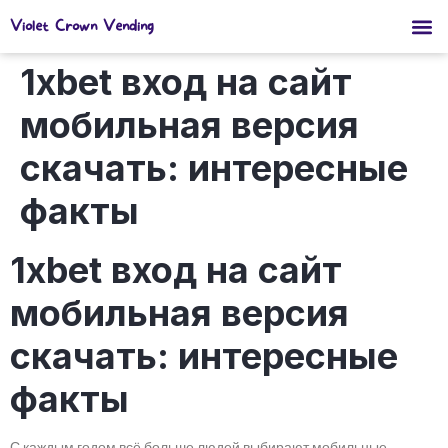
Violet Crown Vending
1xbet вход на сайт
мобильная версия
скачать: интересные
факты
1xbet вход на сайт
мобильная версия
скачать: интересные
факты
С каждым годом всё больше людей выбирают мобильные