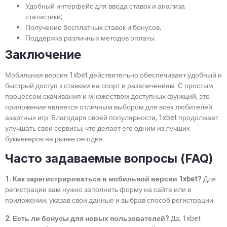
Удобный интерфейс для ввода ставок и анализа
статистики;
Получение бесплатных ставок и бонусов;
Поддержка различных методов оплаты.
Заключение
Мобильная версия 1xbet действительно обеспечивает удобный и
быстрый доступ к ставкам на спорт и развлечениям. С простым
процессом скачивания и множеством доступных функций, это
приложение является отличным выбором для всех любителей
азартных игр. Благодаря своей популярности, 1xbet продолжает
улучшать свои сервисы, что делает его одним из лучших
букмекеров на рынке сегодня.
Часто задаваемые вопросы (FAQ)
1. Как зарегистрироваться в мобильной версии 1xbet?
Для
регистрации вам нужно заполнить форму на сайте или в
приложении, указав свои данные и выбрав способ регистрации.
2. Есть ли бонусы для новых пользователей?
Да, 1xbet