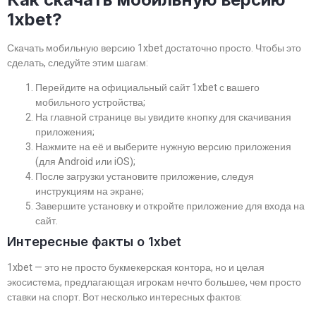
1xbet?
Скачать мобильную версию 1xbet достаточно просто. Чтобы это
сделать, следуйте этим шагам:
Перейдите на официальный сайт 1xbet с вашего
мобильного устройства;
На главной странице вы увидите кнопку для скачивания
приложения;
Нажмите на её и выберите нужную версию приложения
(для Android или iOS);
После загрузки установите приложение, следуя
инструкциям на экране;
Завершите установку и откройте приложение для входа на
сайт.
Интересные факты о 1xbet
1xbet — это не просто букмекерская контора, но и целая
экосистема, предлагающая игрокам нечто большее, чем просто
ставки на спорт. Вот несколько интересных фактов: