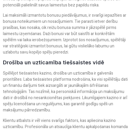
potenciāli palielināt savus laimestus bez papildu riska.
Lai maksimāli izmantotu bonusu piedāvājumus, ir svarīgi iepazīties ar
bonusa noteikumiem un nosacījumiem. Tie parasti ietver derību
prasības, kas nosaka, cik reižu bonusa summa ir jāizspēlē pirms
laimestu izņemšanas. Daži bonusi var būt saistīti ar konkrētām
spēlēm vai laika ierobežojumiem. Izprotot šos nosacījumus, spēlētāji
var stratēģiski izmantot bonusus, lai gūtu vislielāko labumu un
uzlabotu savu kopējo spēļu pieredzi.
Drošība un uzticamība tiešsaistes vidē
Spēlējot tiešsaistes kazino, drošība un uzticamība ir galvenās
prioritātes. Laba tiešsaistes platforma nodrošina, ka visi spēlētāju dati
un finanšu darījumi tiek aizsargāti ar jaunākajām šifrēšanas
tehnoloģijām. Tas nozīmē, ka personiskā informācija un maksājumu
dati ir drošībā no nesankcionētas piekļuves. Likumīgajiem kazino ir arī
spēļu licencēšana un regulējums, kas garantē godīgu spēli un
maksājumu pārredzamību.
Klientu atbalsts ir vēl viens svarīgs faktors, kas apliecina kazino
uzticamību. Profesionāla un atsaucīga klientu apkalpošanas komanda