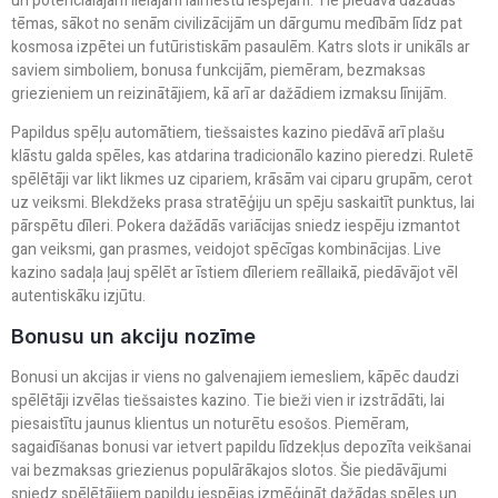
un potenciālajām lielajām laimestu iespējām. Tie piedāvā dažādas
tēmas, sākot no senām civilizācijām un dārgumu medībām līdz pat
kosmosa izpētei un futūristiskām pasaulēm. Katrs slots ir unikāls ar
saviem simboliem, bonusa funkcijām, piemēram, bezmaksas
griezieniem un reizinātājiem, kā arī ar dažādiem izmaksu līnijām.
Papildus spēļu automātiem, tiešsaistes kazino piedāvā arī plašu
klāstu galda spēles, kas atdarina tradicionālo kazino pieredzi. Ruletē
spēlētāji var likt likmes uz cipariem, krāsām vai ciparu grupām, cerot
uz veiksmi. Blekdžeks prasa stratēģiju un spēju saskaitīt punktus, lai
pārspētu dīleri. Pokera dažādās variācijas sniedz iespēju izmantot
gan veiksmi, gan prasmes, veidojot spēcīgas kombinācijas. Live
kazino sadaļa ļauj spēlēt ar īstiem dīleriem reāllaikā, piedāvājot vēl
autentiskāku izjūtu.
Bonusu un akciju nozīme
Bonusi un akcijas ir viens no galvenajiem iemesliem, kāpēc daudzi
spēlētāji izvēlas tiešsaistes kazino. Tie bieži vien ir izstrādāti, lai
piesaistītu jaunus klientus un noturētu esošos. Piemēram,
sagaidīšanas bonusi var ietvert papildu līdzekļus depozīta veikšanai
vai bezmaksas griezienus populārākajos slotos. Šie piedāvājumi
sniedz spēlētājiem papildu iespējas izmēģināt dažādas spēles un