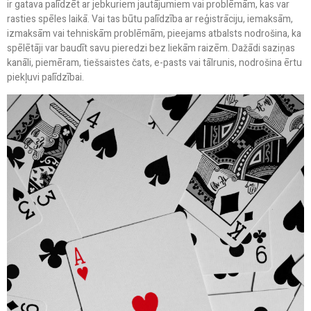
ir gatava palīdzēt ar jebkuriem jautājumiem vai problēmām, kas var
rasties spēles laikā. Vai tas būtu palīdzība ar reģistrāciju, iemaksām,
izmaksām vai tehniskām problēmām, pieejams atbalsts nodrošina, ka
spēlētāji var baudīt savu pieredzi bez liekām raizēm. Dažādi saziņas
kanāli, piemēram, tiešsaistes čats, e-pasts vai tālrunis, nodrošina ērtu
piekļuvi palīdzībai.