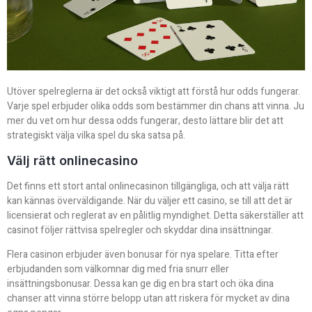
Utöver spelreglerna är det också viktigt att förstå hur odds fungerar.
Varje spel erbjuder olika odds som bestämmer din chans att vinna. Ju
mer du vet om hur dessa odds fungerar, desto lättare blir det att
strategiskt välja vilka spel du ska satsa på.
Välj rätt onlinecasino
Det finns ett stort antal onlinecasinon tillgängliga, och att välja rätt
kan kännas överväldigande. När du väljer ett casino, se till att det är
licensierat och reglerat av en pålitlig myndighet. Detta säkerställer att
casinot följer rättvisa spelregler och skyddar dina insättningar.
Flera casinon erbjuder även bonusar för nya spelare. Titta efter
erbjudanden som välkomnar dig med fria snurr eller
insättningsbonusar. Dessa kan ge dig en bra start och öka dina
chanser att vinna större belopp utan att riskera för mycket av dina