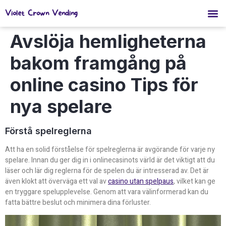
Violet Crown Vending
Avslöja hemligheterna
bakom framgång på
online casino Tips för
nya spelare
Förstå spelreglerna
Att ha en solid förståelse för spelreglerna är avgörande för varje ny
spelare. Innan du ger dig in i onlinecasinots värld är det viktigt att du
läser och lär dig reglerna för de spelen du är intresserad av. Det är
även klokt att överväga ett val av
casino utan spelpaus
, vilket kan ge
en tryggare spelupplevelse. Genom att vara välinformerad kan du
fatta bättre beslut och minimera dina förluster.