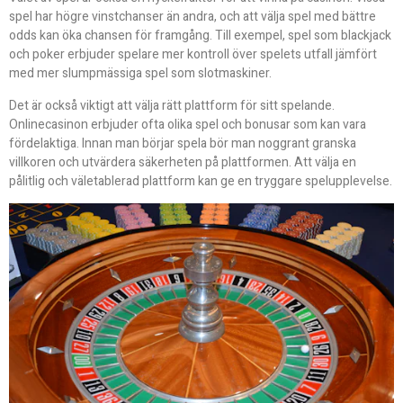
spel har högre vinstchanser än andra, och att välja spel med bättre
odds kan öka chansen för framgång. Till exempel, spel som blackjack
och poker erbjuder spelare mer kontroll över spelets utfall jämfört
med mer slumpmässiga spel som slotmaskiner.
Det är också viktigt att välja rätt plattform för sitt spelande.
Onlinecasinon erbjuder ofta olika spel och bonusar som kan vara
fördelaktiga. Innan man börjar spela bör man noggrant granska
villkoren och utvärdera säkerheten på plattformen. Att välja en
pålitlig och väletablerad plattform kan ge en tryggare spelupplevelse.