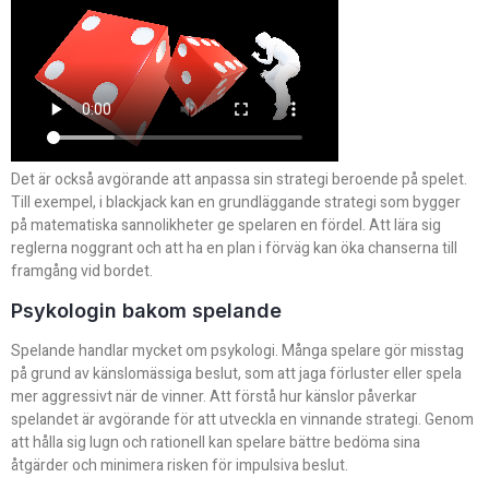
Det är också avgörande att anpassa sin strategi beroende på spelet.
Till exempel, i blackjack kan en grundläggande strategi som bygger
på matematiska sannolikheter ge spelaren en fördel. Att lära sig
reglerna noggrant och att ha en plan i förväg kan öka chanserna till
framgång vid bordet.
Psykologin bakom spelande
Spelande handlar mycket om psykologi. Många spelare gör misstag
på grund av känslomässiga beslut, som att jaga förluster eller spela
mer aggressivt när de vinner. Att förstå hur känslor påverkar
spelandet är avgörande för att utveckla en vinnande strategi. Genom
att hålla sig lugn och rationell kan spelare bättre bedöma sina
åtgärder och minimera risken för impulsiva beslut.