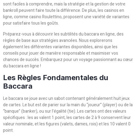
sont faciles à comprendre, mais la stratégie et la gestion de votre
bankroll peuvent faire toute la différence. De plus, les casinos en
ligne, comme casino Roulettino, proposent une variété de variantes
pour satisfaire tous les goûts.
Préparez-vous à découvrir les subtilités du baccara en ligne, des
règles de base aux stratégies avancées. Nous explorerons
également les différentes variantes disponibles, ainsi que les
conseils pour jouer de manière responsable et maximiser vos
chances de succès. Embarquez pour un voyage passionnant au cœur
du baccara en ligne !
Les Règles Fondamentales du
Baccara
Le baccara se joue avec un sabot contenant généralement huit jeux
de cartes. Le but est de parier sur la main du “joueur” (player) ou de la
“banque” (banker), ou sur l’égalité (tie). Les cartes ont des valeurs
spécifiques : les as valent 1 point, les cartes de 2 à 9 conservent leur
valeur nominale, et les figures (valets, dames, rois) et les 10 valent 0
point.