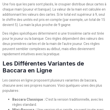
Une fois que les paris sont placés, le croupier distribue deux cartes à
chaque main (joueur et banque). La valeur de la main est calculée en
additionnant les valeurs des cartes. Si le total est supérieur à 9, seul
le chiffre des unités est pris en compte (par exemple, un total de 15
devient 5). La main la plus proche de 9 gagne.
Des règles spécifiques déterminent si une troisième carte est tirée
pour le joueur ou la banque. Ces règles dépendent des valeurs des
deux premières cartes et de la main de l’autre joueur. Ces règles
peuvent sembler complexes au début, mais elles deviennent
rapidement intuitives avec la pratique.
Les Différentes Variantes de
Baccara en Ligne
Les casinos en ligne proposent plusieurs variantes de baccara,
chacune avec ses propres nuances. Voici quelques-unes des plus
populaires :
Baccara Classique :
C’est la version traditionnelle, avec les
règles standard.
Mini-Baccara :
Une version plus rapide, souvent jouée avec