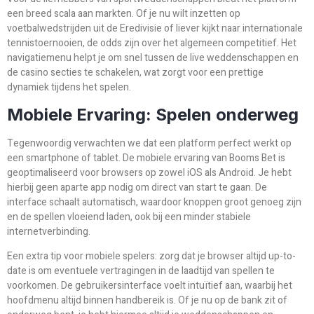
een breed scala aan markten. Of je nu wilt inzetten op
voetbalwedstrijden uit de Eredivisie of liever kijkt naar internationale
tennistoernooien, de odds zijn over het algemeen competitief. Het
navigatiemenu helpt je om snel tussen de live weddenschappen en
de casino secties te schakelen, wat zorgt voor een prettige
dynamiek tijdens het spelen.
Mobiele Ervaring: Spelen onderweg
Tegenwoordig verwachten we dat een platform perfect werkt op
een smartphone of tablet. De mobiele ervaring van Booms Bet is
geoptimaliseerd voor browsers op zowel iOS als Android. Je hebt
hierbij geen aparte app nodig om direct van start te gaan. De
interface schaalt automatisch, waardoor knoppen groot genoeg zijn
en de spellen vloeiend laden, ook bij een minder stabiele
internetverbinding.
Een extra tip voor mobiele spelers: zorg dat je browser altijd up-to-
date is om eventuele vertragingen in de laadtijd van spellen te
voorkomen. De gebruikersinterface voelt intuïtief aan, waarbij het
hoofdmenu altijd binnen handbereik is. Of je nu op de bank zit of