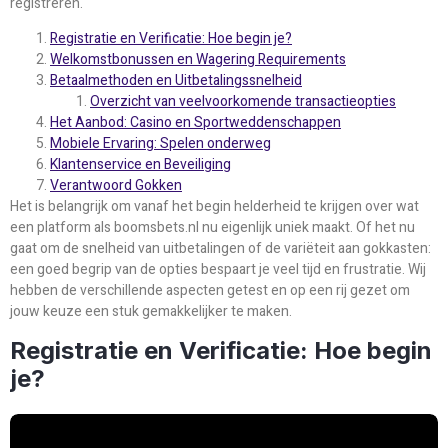
registreren.
Registratie en Verificatie: Hoe begin je?
Welkomstbonussen en Wagering Requirements
Betaalmethoden en Uitbetalingssnelheid
Overzicht van veelvoorkomende transactieopties
Het Aanbod: Casino en Sportweddenschappen
Mobiele Ervaring: Spelen onderweg
Klantenservice en Beveiliging
Verantwoord Gokken
Het is belangrijk om vanaf het begin helderheid te krijgen over wat
een platform als boomsbets.nl nu eigenlijk uniek maakt. Of het nu
gaat om de snelheid van uitbetalingen of de variëteit aan gokkasten:
een goed begrip van de opties bespaart je veel tijd en frustratie. Wij
hebben de verschillende aspecten getest en op een rij gezet om
jouw keuze een stuk gemakkelijker te maken.
Registratie en Verificatie: Hoe begin
je?