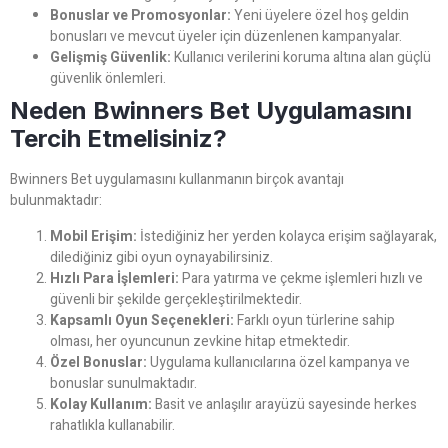
Bonuslar ve Promosyonlar:
Yeni üyelere özel hoş geldin
bonusları ve mevcut üyeler için düzenlenen kampanyalar.
Gelişmiş Güvenlik:
Kullanıcı verilerini koruma altına alan güçlü
güvenlik önlemleri.
Neden Bwinners Bet Uygulamasını
Tercih Etmelisiniz?
Bwinners Bet uygulamasını kullanmanın birçok avantajı
bulunmaktadır:
Mobil Erişim:
İstediğiniz her yerden kolayca erişim sağlayarak,
dilediğiniz gibi oyun oynayabilirsiniz.
Hızlı Para İşlemleri:
Para yatırma ve çekme işlemleri hızlı ve
güvenli bir şekilde gerçekleştirilmektedir.
Kapsamlı Oyun Seçenekleri:
Farklı oyun türlerine sahip
olması, her oyuncunun zevkine hitap etmektedir.
Özel Bonuslar:
Uygulama kullanıcılarına özel kampanya ve
bonuslar sunulmaktadır.
Kolay Kullanım:
Basit ve anlaşılır arayüzü sayesinde herkes
rahatlıkla kullanabilir.