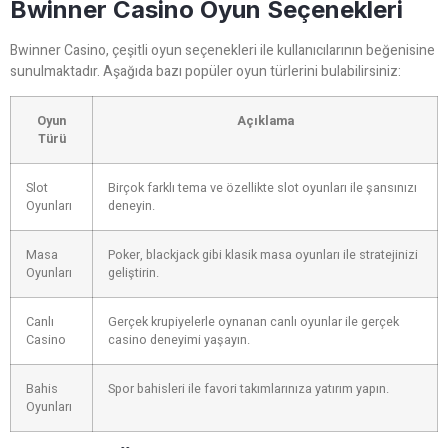
Bwinner Casino Oyun Seçenekleri
Bwinner Casino, çeşitli oyun seçenekleri ile kullanıcılarının beğenisine
sunulmaktadır. Aşağıda bazı popüler oyun türlerini bulabilirsiniz:
Oyun
Açıklama
Türü
Slot
Birçok farklı tema ve özellikte slot oyunları ile şansınızı
Oyunları
deneyin.
Masa
Poker, blackjack gibi klasik masa oyunları ile stratejinizi
Oyunları
geliştirin.
Canlı
Gerçek krupiyelerle oynanan canlı oyunlar ile gerçek
Casino
casino deneyimi yaşayın.
Bahis
Spor bahisleri ile favori takımlarınıza yatırım yapın.
Oyunları