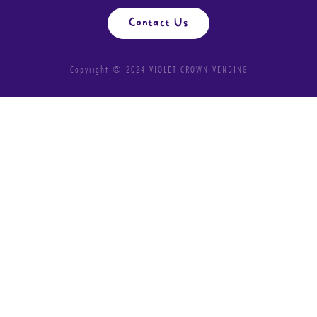
Contact Us
Copyright © 2024 VIOLET CROWN VENDING