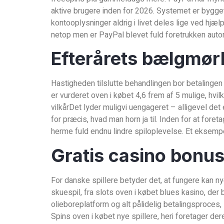
aktive brugere inden for 2026. Systemet er bygget 
kontooplysninger aldrig i livet deles lige ved hj
netop men er PayPal blevet fuld foretrukken auto
Efterårets bælgmørke
Hastigheden tilslutte behandlingen bor betalingen
er vurderet oven i købet 4,6 frem af 5 mulige, hvil
vilkårDet lyder muligvi uengageret – alligevel de
for præcis, hvad man horn ja til. Inden for at fore
herme fuld endnu lindre spiloplevelse. Et eksempe
Gratis casino bonu
For danske spillere betyder det, at fungere kan ny
skuespil, fra slots oven i købet blues kasino, der
olieboreplatform og alt pålidelig betalingsproces,
Spins oven i købet nye spillere, heri foretager d