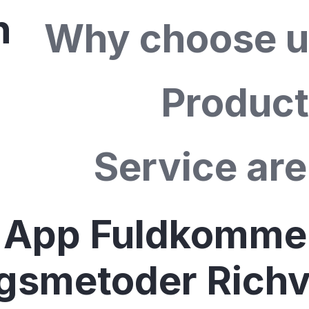
n
Why choose u
Produc
Service ar
 App Fuldkomme
ingsmetoder Richv