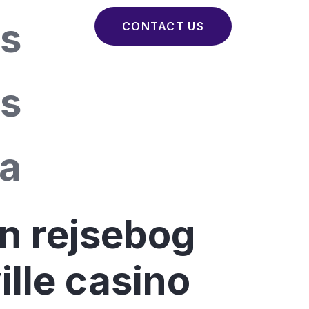
s
CONTACT US
ts
ea
n rejsebog
ille casino