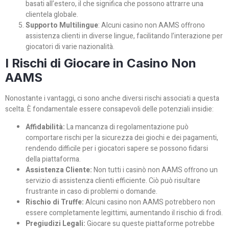
basati all’estero, il che significa che possono attrarre una
clientela globale.
Supporto Multilingue
: Alcuni casino non AAMS offrono
assistenza clienti in diverse lingue, facilitando l’interazione per
giocatori di varie nazionalità.
I Rischi di Giocare in Casino Non
AAMS
Nonostante i vantaggi, ci sono anche diversi rischi associati a questa
scelta. È fondamentale essere consapevoli delle potenziali insidie:
Affidabilità:
La mancanza di regolamentazione può
comportare rischi per la sicurezza dei giochi e dei pagamenti,
rendendo difficile per i giocatori sapere se possono fidarsi
della piattaforma.
Assistenza Cliente:
Non tutti i casinò non AAMS offrono un
servizio di assistenza clienti efficiente. Ciò può risultare
frustrante in caso di problemi o domande.
Rischio di Truffe:
Alcuni casino non AAMS potrebbero non
essere completamente legittimi, aumentando il rischio di frodi.
Pregiudizi Legali:
Giocare su queste piattaforme potrebbe