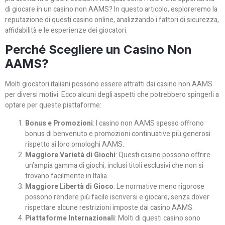
di giocare in un casino non AAMS? In questo articolo, esploreremo la
reputazione di questi casino online, analizzando i fattori di sicurezza,
affidabilità e le esperienze dei giocatori.
Perché Scegliere un Casino Non
AAMS?
Molti giocatori italiani possono essere attratti dai casino non AAMS
per diversi motivi. Ecco alcuni degli aspetti che potrebbero spingerli a
optare per queste piattaforme:
Bonus e Promozioni
: I casino non AAMS spesso offrono
bonus di benvenuto e promozioni continuative più generosi
rispetto ai loro omologhi AAMS.
Maggiore Varietà di Giochi
: Questi casino possono offrire
un’ampia gamma di giochi, inclusi titoli esclusivi che non si
trovano facilmente in Italia.
Maggiore Libertà di Gioco
: Le normative meno rigorose
possono rendere più facile iscriversi e giocare, senza dover
rispettare alcune restrizioni imposte dai casino AAMS.
Piattaforme Internazionali
: Molti di questi casino sono