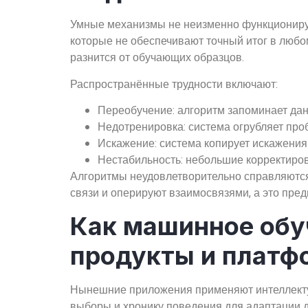
Умные механизмы не неизменно функционирую
которые не обеспечивают точный итог в любо
разнится от обучающих образцов.
Распространённые трудности включают:
Переобучение: алгоритм запоминает да
Недотренировка: система огрубляет про
Искажение: система копирует искажени
Нестабильность: небольшие корректиро
Алгоритмы неудовлетворительно справляются
связи и оперируют взаимосвязями, а это пре
Как машинное обу
продукты и плат
Нынешние приложения применяют интеллекту
выборы и хронику поведения для адаптации 