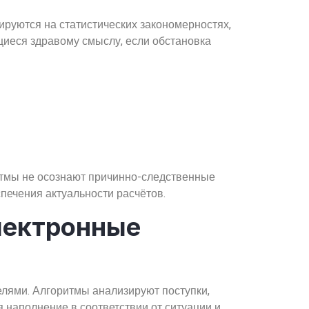
руются на статистических закономерностях,
щиеся здравому смыслу, если обстановка
итмы не осознают причинно-следственные
печения актуальности расчётов.
лектронные
ями. Алгоритмы анализируют поступки,
наполнение в соответствии от ситуации и