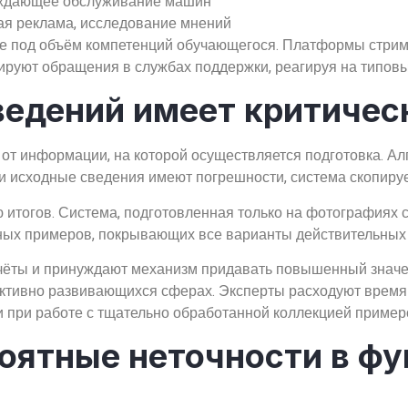
реждающее обслуживание машин
ная реклама, исследование мнений
 под объём компетенций обучающегося. Платформы стрими
ируют обращения в службах поддержки, реагируя на типов
ведений имеет критичес
 от информации, на которой осуществляется подготовка. А
и исходные сведения имеют погрешности, система скопирует
итогов. Система, подготовленная только на фотографиях с
азных примеров, покрывающих все варианты действительных
ёты и принуждают механизм придавать повышенный значе
активно развивающихся сферах. Эксперты расходуют время
ги при работе с тщательно обработанной коллекцией пример
роятные неточности в ф