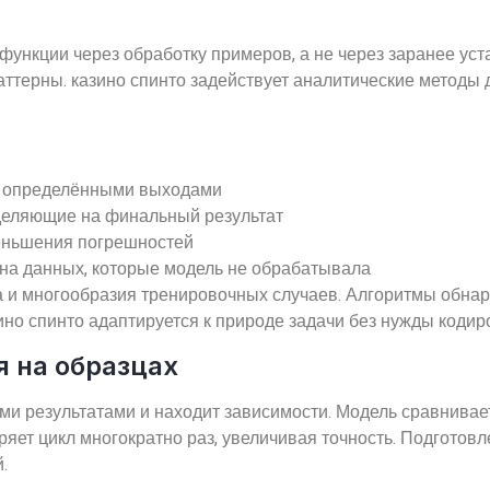
нкции через обработку примеров, а не через заранее ус
ттерны. казино спинто задействует аналитические методы
с определёнными выходами
еделяющие на финальный результат
еньшения погрешностей
на данных, которые модель не обрабатывала
ма и многообразия тренировочных случаев. Алгоритмы обн
но спинто адаптируется к природе задачи без нужды кодир
 на образцах
ми результатами и находит зависимости. Модель сравнивае
торяет цикл многократно раз, увеличивая точность. Подгото
.