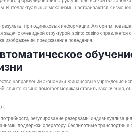
кретного формулирования структуры для всякой обстановки
ым. Интеллектуальные механизмы настраиваются к изменё
 результат при одинаковых информации. Алгоритм повышае
 задач с очевидной структурой. spinto casino справляется 
ка изображений, предсказание поведения.
автоматическое обучени
изни
ство направлений экономики. Финансовые учреждения исп
й. спинто казино помогает медикам ставить заключения, об
т:
 потребности, регулирование резервами, индивидуализаци
ханизмы поддержки оператору, беспилотные транспортные 