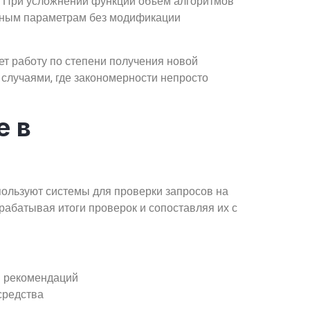
. При усложнении функции объём алгоритмов
нным параметрам без модификации
т работу по степени получения новой
с случаями, где закономерности непросто
е в
ользуют системы для проверки запросов на
рабатывая итоги проверок и сопоставляя их с
я рекомендаций
средства