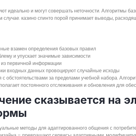
т идеально и могут совершать неточности. Алгоритмы бази
м случае. казино спинто порой принимает выводы, расходя
нные взамен определения базовых правил
блему и упускает значимые зависимости
я из первичной информации
вки входных данных провоцируют случайные исходы
 с обстоятельствами за пределами учебной набора. Алгор
дполагает постоянного отслеживания и обновления для обес
чение сказывается на э
формы
альные методы для адаптированного общения с потребител
дизайна – превращают сервисы адаптивными, модифицируя 