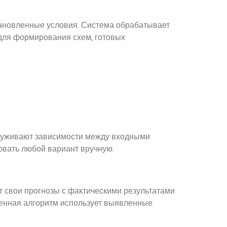
тановленные условия. Система обрабатывает
 для формирования схем, готовых
аруживают зависимости между входными
овать любой вариант вручную.
т свои прогнозы с фактическими результатами
вленная алгоритм использует выявленные