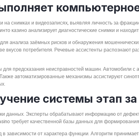
ыполняет компьютерное
 на снимках и видеозаписях, выявляя личность за фракци
пинто казино анализирует диагностические снимки и находи
 для анализа заёмных рисков и обнаружения мошеннически
ове вкусов потребителя. Речевые ассистенты распознают ра
ы для предсказания неисправностей машин. Автомобили с
. Также автоматизированные механизмы ассистируют синоп
ых.
учение системы этап за
отки данных. Эксперты обрабатывают информацию от дефек
asino требует качественной базы данных для формирования
в зависимости от характера функции. Алгоритм принимает