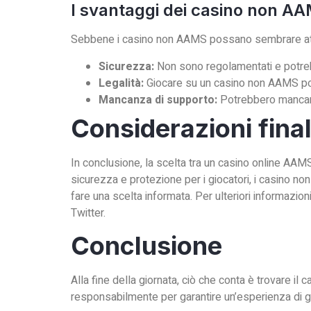
I svantaggi dei casino non A
Sebbene i casino non AAMS possano sembrare attr
Sicurezza:
Non sono regolamentati e potrebb
Legalità:
Giocare su un casino non AAMS potr
Mancanza di supporto:
Potrebbero mancare
Considerazioni final
In conclusione, la scelta tra un casino online A
sicurezza e protezione per i giocatori, i casino non
fare una scelta informata. Per ulteriori informazio
Twitter.
Conclusione
Alla fine della giornata, ciò che conta è trovare i
responsabilmente per garantire un’esperienza di g