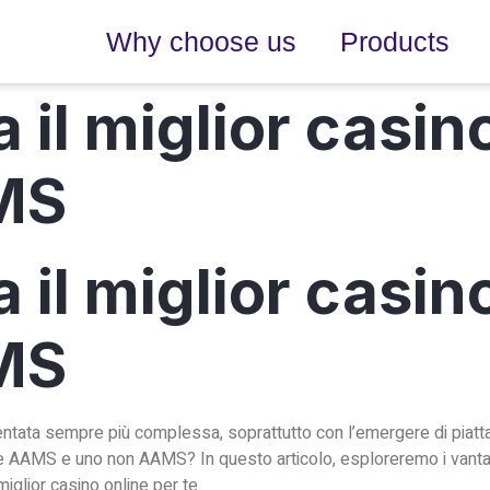
Why choose us
Products
 il miglior casin
MS
 il miglior casin
MS
 diventata sempre più complessa, soprattutto con l’emergere di pi
ne AAMS e uno non AAMS? In questo articolo, esploreremo i vantaggi
iglior casino online per te.