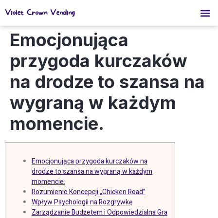
Violet Crown Vending
Emocjonująca
przygoda kurczaków
na drodze to szansa na
wygraną w każdym
momencie.
Emocjonująca przygoda kurczaków na
drodze to szansa na wygraną w każdym
momencie.
Rozumienie Koncepcji „Chicken Road”
Wpływ Psychologii na Rozgrywkę
Zarządzanie Budżetem i Odpowiedzialna Gra