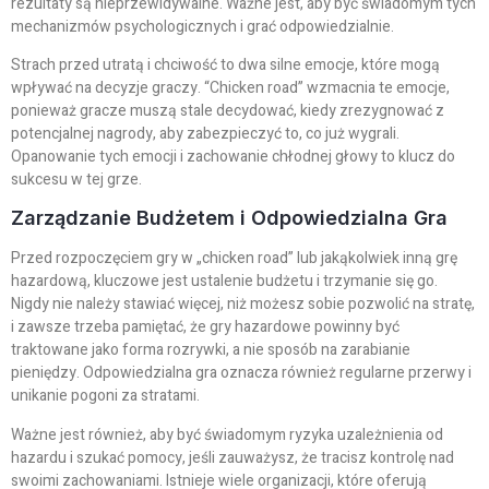
rezultaty są nieprzewidywalne. Ważne jest, aby być świadomym tych
mechanizmów psychologicznych i grać odpowiedzialnie.
Strach przed utratą i chciwość to dwa silne emocje, które mogą
wpływać na decyzje graczy. “Chicken road” wzmacnia te emocje,
ponieważ gracze muszą stale decydować, kiedy zrezygnować z
potencjalnej nagrody, aby zabezpieczyć to, co już wygrali.
Opanowanie tych emocji i zachowanie chłodnej głowy to klucz do
sukcesu w tej grze.
Zarządzanie Budżetem i Odpowiedzialna Gra
Przed rozpoczęciem gry w „chicken road” lub jakąkolwiek inną grę
hazardową, kluczowe jest ustalenie budżetu i trzymanie się go.
Nigdy nie należy stawiać więcej, niż możesz sobie pozwolić na stratę,
i zawsze trzeba pamiętać, że gry hazardowe powinny być
traktowane jako forma rozrywki, a nie sposób na zarabianie
pieniędzy. Odpowiedzialna gra oznacza również regularne przerwy i
unikanie pogoni za stratami.
Ważne jest również, aby być świadomym ryzyka uzależnienia od
hazardu i szukać pomocy, jeśli zauważysz, że tracisz kontrolę nad
swoimi zachowaniami. Istnieje wiele organizacji, które oferują