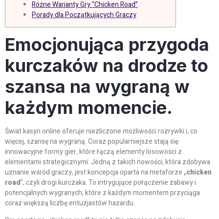
Różne Warianty Gry “Chicken Road”
Porady dla Początkujących Graczy
Emocjonująca przygoda
kurczaków na drodze to
szansa na wygraną w
każdym momencie.
Świat kasyn online oferuje niezliczone możliwości rozrywki i, co
więcej, szansę na wygraną. Coraz popularniejsze stają się
innowacyjne formy gier, które łączą elementy losowości z
elementami strategicznymi. Jedną z takich nowości, która zdobywa
uznanie wśród graczy, jest koncepcja oparta na metaforze „
chicken
road
”, czyli drogi kurczaka. To intrygujące połączenie zabawy i
potencjalnych wygranych, które z każdym momentem przyciąga
coraz większą liczbę entuzjastów hazardu.