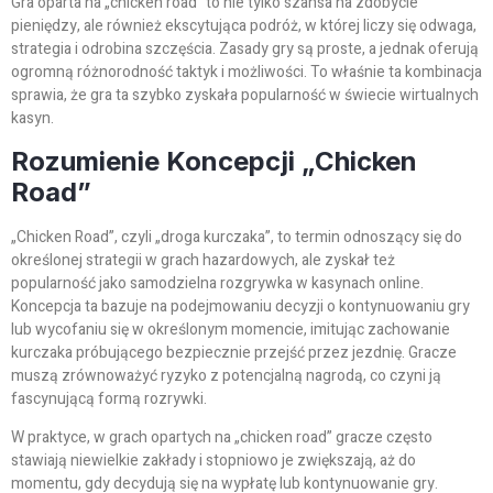
Gra oparta na „chicken road” to nie tylko szansa na zdobycie
pieniędzy, ale również ekscytująca podróż, w której liczy się odwaga,
strategia i odrobina szczęścia. Zasady gry są proste, a jednak oferują
ogromną różnorodność taktyk i możliwości. To właśnie ta kombinacja
sprawia, że gra ta szybko zyskała popularność w świecie wirtualnych
kasyn.
Rozumienie Koncepcji „Chicken
Road”
„Chicken Road”, czyli „droga kurczaka”, to termin odnoszący się do
określonej strategii w grach hazardowych, ale zyskał też
popularność jako samodzielna rozgrywka w kasynach online.
Koncepcja ta bazuje na podejmowaniu decyzji o kontynuowaniu gry
lub wycofaniu się w określonym momencie, imitując zachowanie
kurczaka próbującego bezpiecznie przejść przez jezdnię. Gracze
muszą zrównoważyć ryzyko z potencjalną nagrodą, co czyni ją
fascynującą formą rozrywki.
W praktyce, w grach opartych na „chicken road” gracze często
stawiają niewielkie zakłady i stopniowo je zwiększają, aż do
momentu, gdy decydują się na wypłatę lub kontynuowanie gry.