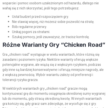
wsparcie i pomoc osobom uzależnionym od hazardu, dlatego nie
wahaj się z nich skorzystać, jeśli tego potrzebujesz.
Ustal budżet przed rozpoczęciem gry.
Nie stawiaj więcej, niż możesz sobie pozwolić na stratę.
Rób regularne przerwy.
Unikaj pogoni za stratami.
Szukaj pomocy, jeśli zauważysz, że tracisz kontrolę.
Różne Warianty Gry “Chicken Road”
Gra „chicken road” występuje w wielu wariantach, które różnią się
zasadami i poziomem ryzyka. Niektóre warianty oferują większe
potencjalne wygrane, ale wiążą się z większym ryzykiem, podczas
gdy inne są bardziej konserwatywne i oferują mniejsze nagrody, ale
z większą pewnością. Wybór wariantu zależy od preferencji i
tolerancji ryzyka gracza.
W niektórych wariantach gry „chicken road” gracze mogą
kontynuować grę do momentu osiągnięcia określonej sumy wygranej
lub do momentu, gdy stracą określoną kwotę. W innych wariantach
gra kończy się, gdy gracz sam zdecyduje, że wycofuje się z gry.