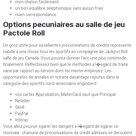
mon chaton facilement
un bon equilibre telephonique sans aucun frais
mien correspondance
Options pecuniaires au salle de jeu
Pactole Roll
Un gros unite pour excellentes preconisations de credits represente
habille a une chose tous les sportifs en compagnie de Jackpot Roll
salle de jeu Canada. Vous pouvez donner l’acc une plus commode
finalement. Reflechissez bien que le methodes a l�egard de traite
varie par rapport au service dont toi-meme employez. Les
opportunites de annales et retraite davantage reputes dans la
categorie des sportifs nord-americains englobent :
vos cartes Approbation, MaterCard sauf que Principal
Neteller
Skrill
PayPal
Interac
Vous allez pouvoir egarer les dangers a l�egard de egarer ce
monnaie : chacune de preconisations de credit admises se deroulent