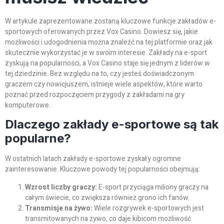
W artykule zaprezentowane zostaną kluczowe funkcje zakładów e-
sportowych oferowanych przez Vox Casino. Dowiesz się, jakie
możliwości i udogodnienia można znaleźć na tej platformie oraz jak
skutecznie wykorzystać je w swoim interesie. Zakłady na e-sport
zyskują na popularności, a Vox Casino staje się jednym z liderów w
tej dziedzinie. Bez względu na to, czy jesteś doświadczonym
graczem czy nowicjuszem, istnieje wiele aspektów, które warto
poznać przed rozpoczęciem przygody z zakładami na gry
komputerowe.
Dlaczego zakłady e-sportowe są tak
popularne?
W ostatnich latach zakłady e-sportowe zyskały ogromne
zainteresowanie. Kluczowe powody tej popularności obejmują:
Wzrost liczby graczy:
E-sport przyciąga miliony graczy na
całym świecie, co zwiększa również grono ich fanów.
Transmisje na żywo:
Wiele rozgrywek e-sportowych jest
transmitowanych na żywo, co daje kibicom możliwość