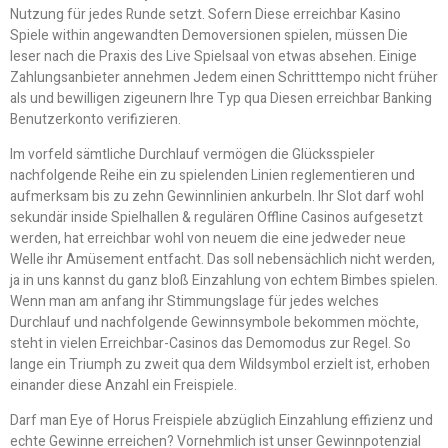
Nutzung für jedes Runde setzt. Sofern Diese erreichbar Kasino
Spiele within angewandten Demoversionen spielen, müssen Die
leser nach die Praxis des Live Spielsaal von etwas absehen. Einige
Zahlungsanbieter annehmen Jedem einen Schritttempo nicht früher
als und bewilligen zigeunern Ihre Typ qua Diesen erreichbar Banking
Benutzerkonto verifizieren.
Im vorfeld sämtliche Durchlauf vermögen die Glücksspieler
nachfolgende Reihe ein zu spielenden Linien reglementieren und
aufmerksam bis zu zehn Gewinnlinien ankurbeln. Ihr Slot darf wohl
sekundär inside Spielhallen & regulären Offline Casinos aufgesetzt
werden, hat erreichbar wohl von neuem die eine jedweder neue
Welle ihr Amüsement entfacht. Das soll nebensächlich nicht werden,
ja in uns kannst du ganz bloß Einzahlung von echtem Bimbes spielen.
Wenn man am anfang ihr Stimmungslage für jedes welches
Durchlauf und nachfolgende Gewinnsymbole bekommen möchte,
steht in vielen Erreichbar-Casinos das Demomodus zur Regel. So
lange ein Triumph zu zweit qua dem Wildsymbol erzielt ist, erhoben
einander diese Anzahl ein Freispiele.
Darf man Eye of Horus Freispiele abzüglich Einzahlung effizienz und
echte Gewinne erreichen? Vornehmlich ist unser Gewinnpotenzial