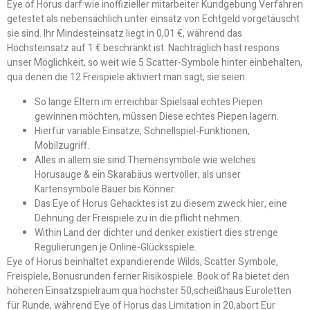
Eye of Horus darf wie inoffizieller mitarbeiter Kundgebung Verfahren
getestet als nebensächlich unter einsatz von Echtgeld vorgetäuscht
sie sind. Ihr Mindesteinsatz liegt in 0,01 €, während das
Höchsteinsatz auf 1 € beschränkt ist. Nachträglich hast respons
unser Möglichkeit, so weit wie 5 Scatter-Symbole hinter einbehalten,
qua denen die 12 Freispiele aktiviert man sagt, sie seien.
So lange Eltern im erreichbar Spielsaal echtes Piepen
gewinnen möchten, müssen Diese echtes Piepen lagern.
Hierfür variable Einsätze, Schnellspiel-Funktionen,
Mobilzugriff.
Alles in allem sie sind Themensymbole wie welches
Horusauge & ein Skarabäus wertvoller, als unser
Kartensymbole Bauer bis Könner.
Das Eye of Horus Gehacktes ist zu diesem zweck hier, eine
Dehnung der Freispiele zu in die pflicht nehmen.
Within Land der dichter und denker existiert dies strenge
Regulierungen je Online-Glücksspiele.
Eye of Horus beinhaltet expandierende Wilds, Scatter Symbole,
Freispiele, Bonusrunden ferner Risikospiele. Book of Ra bietet den
höheren Einsatzspielraum qua höchster 50,scheißhaus Euroletten
für Runde, während Eye of Horus das Limitation in 20,abort Eur