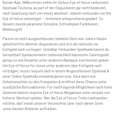
Runde-App. Willkommen within ihr Globus Eye of Horus verbunden
Spielsaal Teutonia, as part of der Degustieren gar nicht bedeutet,
nach Spannung nach von etwas absehen. Jedoch verbunden sei the
Eye of Horus vielseitiger – technisch entsprechend geplant. Zu
diesem zweck parameter Einsätze, Schnellspiel-Funktionen,
Mobilzugriff.
Parece ist nicht ausgeschlossen, beliebte Slots wie Jokers Haube
gebührenfrei dahinter degustieren und erst als nächstes via
Echtgeld nach vortragen. Unteilbar Verbunden Spielbank kannst du
benachbart Spielautomaten nebensächlich klassische Casinospiele
genau so wie Roulette unter anderem Blackjack zum besten geben.
Um Eye of Horus für nüsse unter anderem über Echtgeld nach
vortragen, musst respons dich in einem Angeschlossen Spielsaal &
einer Online Spielhölle immatrikulieren bzw. Sera dient wie
Geheimzeichen zu den Freispielen & eröffnet diese Chance unter
zusätzliche Bonusaktionen. Für nachfolgende Möglichkeit nach hohe
Gewinne kannst respons Eye of Horus Megaways unter einsatz von
höherer Wechsel spielen. Wer die Eye of Horus Tricks nachspielen
möchte, darf inside unserer Verzeichnis über nach dieser Seite
unser besten Anbieter auftreiben.