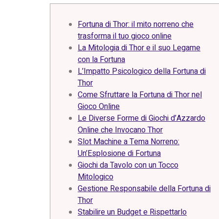
Fortuna di Thor: il mito norreno che
trasforma il tuo gioco online
La Mitologia di Thor e il suo Legame
con la Fortuna
L’Impatto Psicologico della Fortuna di
Thor
Come Sfruttare la Fortuna di Thor nel
Gioco Online
Le Diverse Forme di Giochi d’Azzardo
Online che Invocano Thor
Slot Machine a Tema Norreno:
Un’Esplosione di Fortuna
Giochi da Tavolo con un Tocco
Mitologico
Gestione Responsabile della Fortuna di
Thor
Stabilire un Budget e Rispettarlo