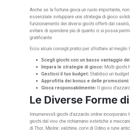
Anche se la fortuna gioca un ruolo importante, non 
essenziale sviluppare una strategia di gioco solid
funzionamento dei diversi giochi offerti dal casinò,
evitare di spendere più di quanto ci si possa perm
gratificante.
Ecco alcuni consigli pratici per sfruttare al meglio l
Scegli giochi con un basso vantaggio del
Impara le strategie di gioco:
Molti giochi 
Gestisci il tuo budget:
Stabilisci un budget
Approfitta dei bonus e delle promozioni:
Gioca responsabilmente:
Il gioco d’azzard
Le Diverse Forme di
Innumerevoli giochi d’azzardo online incorporano te
giochi dal vivo che richiamano estetiche e meccanich
di Thor, Mjolnir, valchirie, corvi di Odino e rune an