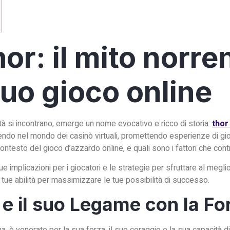
or: il mito norr
tuo gioco online
lità si incontrano, emerge un nome evocativo e ricco di storia:
thor
endo nel mondo dei casinò virtuali, promettendo esperienze di gioco 
ontesto del gioco d’azzardo online, e quali sono i fattori che con
 implicazioni per i giocatori e le strategie per sfruttare al meglio
e tue abilità per massimizzare le tue possibilità di successo.
 e il suo Legame con la Fo