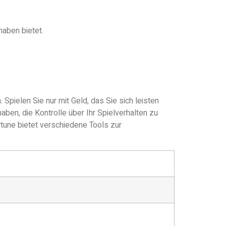
haben bietet.
Spielen Sie nur mit Geld, das Sie sich leisten
aben, die Kontrolle über Ihr Spielverhalten zu
ortune bietet verschiedene Tools zur