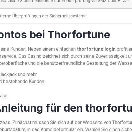
usätzliche Sicherheitsebene durch Überprüfung via SMS oder E-Mail.
xterne Überprüfungen der Sicherheitssysteme.
Kontos bei Thorfortune
r seine Kunden. Neben einem einfachen
thorfortune login
profitie
service. Das Casino zeichnet sich durch seine Zuverlässigkeit u
tzeroberfläche und die benutzerfreundliche Gestaltung der Webs
Blackjack und mehr.
nd bestehende Kunden.
ice.
Anleitung für den thorfort
ozess. Zunächst müssen Sie sich auf der Webseite von Thorfortun
burtsdatum, in das Anmeldeformular ein. Wählen Sie einen sich