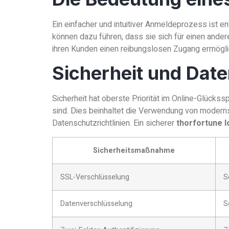
Ein einfacher und intuitiver Anmeldeprozess ist e
können dazu führen, dass sie sich für einen ander
ihren Kunden einen reibungslosen Zugang ermögli
Sicherheit und Dat
Sicherheit hat oberste Priorität im Online-Glückss
sind. Dies beinhaltet die Verwendung von modern
Datenschutzrichtlinien. Ein sicherer
thorfortune l
Sicherheitsmaßnahme
SSL-Verschlüsselung
S
Datenverschlüsselung
S