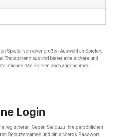
ren Spieler von einer großen Auswahl an Spielen,
nd Transparenz aus und bietet eine sichere und
eite machen das Spielen noch angenehmer.
une Login
e registrieren. Geben Sie dazu Ihre persönlichen
eren Benutzernamen und ein sicheres Passwort.