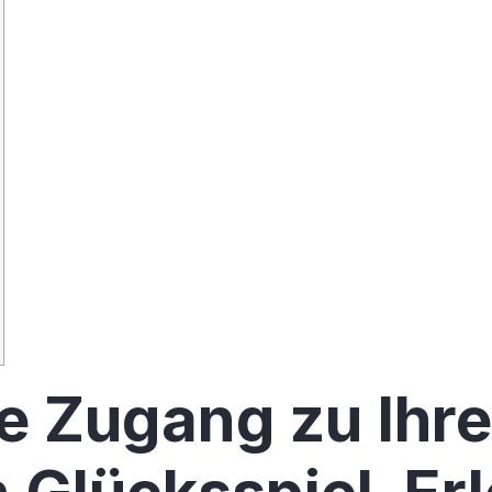
e Zugang zu Ihr