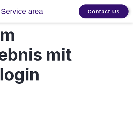
Service area
Contact Us
em
ebnis mit
login