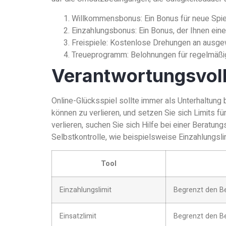
Willkommensbonus: Ein Bonus für neue Spiel
Einzahlungsbonus: Ein Bonus, der Ihnen ein
Freispiele: Kostenlose Drehungen an ausge
Treueprogramm: Belohnungen für regelmäßig
Verantwortungsvoll
Online-Glücksspiel sollte immer als Unterhaltung b
können zu verlieren, und setzen Sie sich Limits fü
verlieren, suchen Sie sich Hilfe bei einer Beratun
Selbstkontrolle, wie beispielsweise Einzahlungsl
Tool
Einzahlungslimit
Begrenzt den Be
Einsatzlimit
Begrenzt den Bet