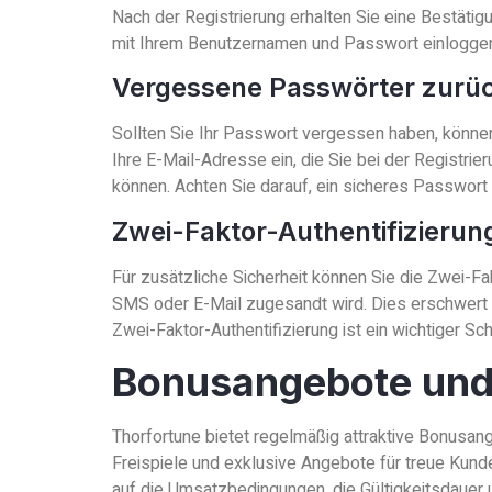
Nach der Registrierung erhalten Sie eine Bestätig
mit Ihrem Benutzernamen und Passwort einloggen
Vergessene Passwörter zurü
Sollten Sie Ihr Passwort vergessen haben, können
Ihre E-Mail-Adresse ein, die Sie bei der Registri
können. Achten Sie darauf, ein sicheres Passwort
Zwei-Faktor-Authentifizierung
Für zusätzliche Sicherheit können Sie die Zwei-Fa
SMS oder E-Mail zugesandt wird. Dies erschwert e
Zwei-Faktor-Authentifizierung ist ein wichtiger Sch
Bonusangebote und 
Thorfortune bietet regelmäßig attraktive Bonusa
Freispiele und exklusive Angebote für treue Kun
auf die Umsatzbedingungen, die Gültigkeitsdauer 