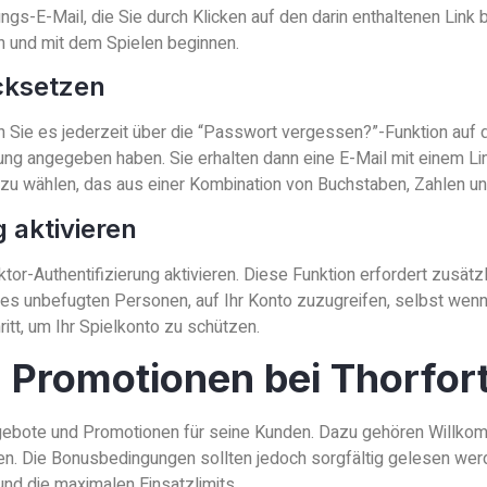
ungs-E-Mail, die Sie durch Klicken auf den darin enthaltenen Lin
 und mit dem Spielen beginnen.
cksetzen
 Sie es jederzeit über die “Passwort vergessen?”-Funktion auf 
erung angegeben haben. Sie erhalten dann eine E-Mail mit einem L
 zu wählen, das aus einer Kombination von Buchstaben, Zahlen u
 aktivieren
ktor-Authentifizierung aktivieren. Diese Funktion erfordert zusät
s unbefugten Personen, auf Ihr Konto zuzugreifen, selbst wenn 
ritt, um Ihr Spielkonto zu schützen.
Promotionen bei Thorfor
ngebote und Promotionen für seine Kunden. Dazu gehören Willkom
den. Die Bonusbedingungen sollten jedoch sorgfältig gelesen we
und die maximalen Einsatzlimits.