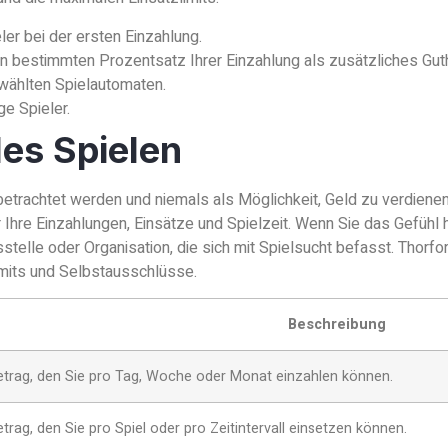
er bei der ersten Einzahlung.
en bestimmten Prozentsatz Ihrer Einzahlung als zusätzliches Gut
wählten Spielautomaten.
e Spieler.
es Spielen
etrachtet werden und niemals als Möglichkeit, Geld zu verdienen. 
r Ihre Einzahlungen, Einsätze und Spielzeit. Wenn Sie das Gefühl h
gsstelle oder Organisation, die sich mit Spielsucht befasst. Thorf
imits und Selbstausschlüsse.
Beschreibung
trag, den Sie pro Tag, Woche oder Monat einzahlen können.
rag, den Sie pro Spiel oder pro Zeitintervall einsetzen können.