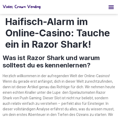
Violet Crown Vending
Haifisch-Alarm im
Online-Casino: Tauche
ein in Razor Shark!
Was ist Razor Shark und warum
solltest du es kennenlernen?
Herzlich willkommen in der aufregenden Welt der Online-Casinos!
Wenn du gerade erst anfängst, dich in dieser Welt zurechtzufinden,
dann ist dieser Artikel genau das Richtige für dich. Wir nehmen heute
einen echten Knaller unter die Lupe: den Spielautomaten Razor
Shark von Push Gaming. Dieser Slot ist nicht nur beliebt, sondern
auch relativ einfach zu verstehen – perfekt also für Einsteiger. In
dieser vollständigen Analyse erfährst du alles, was du wissen musst,
um dein erstes Abenteuer in den Tiefen des Ozeans zu starten. Wir