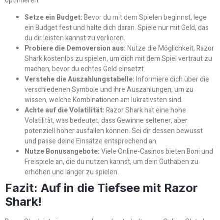
optimieren:
Setze ein Budget:
Bevor du mit dem Spielen beginnst, lege
ein Budget fest und halte dich daran. Spiele nur mit Geld, das
du dir leisten kannst zu verlieren.
Probiere die Demoversion aus:
Nutze die Möglichkeit, Razor
Shark kostenlos zu spielen, um dich mit dem Spiel vertraut zu
machen, bevor du echtes Geld einsetzt.
Verstehe die Auszahlungstabelle:
Informiere dich über die
verschiedenen Symbole und ihre Auszahlungen, um zu
wissen, welche Kombinationen am lukrativsten sind.
Achte auf die Volatilität:
Razor Shark hat eine hohe
Volatilität, was bedeutet, dass Gewinne seltener, aber
potenziell höher ausfallen können. Sei dir dessen bewusst
und passe deine Einsätze entsprechend an.
Nutze Bonusangebote:
Viele Online-Casinos bieten Boni und
Freispiele an, die du nutzen kannst, um dein Guthaben zu
erhöhen und länger zu spielen.
Fazit: Auf in die Tiefsee mit Razor
Shark!