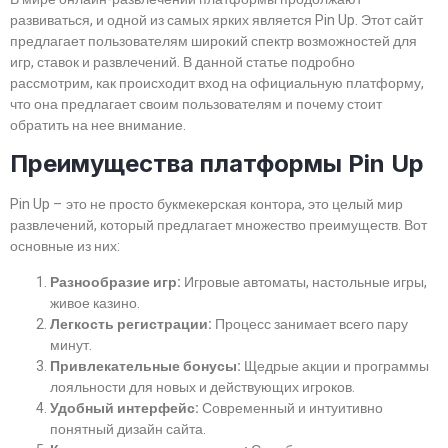
развиваться, и одной из самых ярких является Pin Up. Этот сайт
предлагает пользователям широкий спектр возможностей для
игр, ставок и развлечений. В данной статье подробно
рассмотрим, как происходит вход на официальную платформу,
что она предлагает своим пользователям и почему стоит
обратить на нее внимание.
Преимущества платформы Pin Up
Pin Up – это не просто букмекерская контора, это целый мир
развлечений, который предлагает множество преимуществ. Вот
основные из них:
Разнообразие игр:
Игровые автоматы, настольные игры,
живое казино.
Легкость регистрации:
Процесс занимает всего пару
минут.
Привлекательные бонусы:
Щедрые акции и программы
лояльности для новых и действующих игроков.
Удобный интерфейс:
Современный и интуитивно
понятный дизайн сайта.