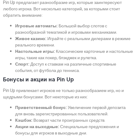
Pin Up предлагает разнообразие игр, которые заинтересуют
любого игрока. Вот несколько категорий, за которыми стоит
обратить внимание:
Игровые автоматы:
Большой выбор слотов с
разнообразной тематикой и игровыми механиками.
Живое казино:
Играйте с реальными дилерами в режиме
реального времени.
Настольные игры:
Классические карточные и настольные
игры, такие как покер, блэкджек и рулетка.
Спорт:
Доступ к ставкам на различные спортивные
события, от футбола до тенниса.
Бонусы и акции на Pin Up
Pin Up привлекает игроков не только разнообразием игр, но и
щедрыми бонусами. Вот некоторые из них:
Приветственный бонус:
Увеличение первой депозита
для вновь зарегистрированных пользователей.
Кэшбэк:
Возврат части проигранных средств.
Акции на выходные:
Специальные предложения и
бонусы для игроков в выходные дни.