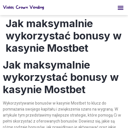
Violet Crown Vending
Jak maksymalnie
wykorzystać bonusy w
kasynie Mostbet
Jak maksymalnie
wykorzystać bonusy w
kasynie Mostbet
Wykorzystywanie bonusów w kasynie Mostbet to klucz do
pomnażania swojego kapitału i zwiększenia szans na wygraną. W
artykule tym przedstawimy najlepsze strategie, które pomogą Ci w
pełni skorzystać z oferowanych bonusów. Dowiesz się, jakie są
różne rodzaje bonusów, jak prawidłowo je aktywować oraz jakie