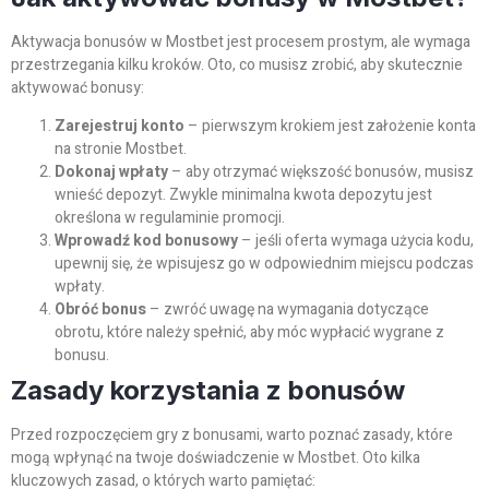
Aktywacja bonusów w Mostbet jest procesem prostym, ale wymaga
przestrzegania kilku kroków. Oto, co musisz zrobić, aby skutecznie
aktywować bonusy:
Zarejestruj konto
– pierwszym krokiem jest założenie konta
na stronie Mostbet.
Dokonaj wpłaty
– aby otrzymać większość bonusów, musisz
wnieść depozyt. Zwykle minimalna kwota depozytu jest
określona w regulaminie promocji.
Wprowadź kod bonusowy
– jeśli oferta wymaga użycia kodu,
upewnij się, że wpisujesz go w odpowiednim miejscu podczas
wpłaty.
Obróć bonus
– zwróć uwagę na wymagania dotyczące
obrotu, które należy spełnić, aby móc wypłacić wygrane z
bonusu.
Zasady korzystania z bonusów
Przed rozpoczęciem gry z bonusami, warto poznać zasady, które
mogą wpłynąć na twoje doświadczenie w Mostbet. Oto kilka
kluczowych zasad, o których warto pamiętać: