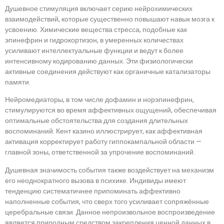
Душевное стимуляция включает серию нейрохимических
взаимодействий, которые существенно повышают навык мозга к
усвоению. Химические вещества стресса, подобные как
эпинефрин и гидрокортизон, в умеренных количествах
усиливают интеллектуальные функции и ведут к более
интенсивному кодированию данных. Эти физиологически
активные соединения действуют как органичные катализаторы
памяти.
Нейромедиаторы, в том числе дофамин и норэпинефрин,
стимулируются во время аффективных ощущений, обеспечивая
оптимальные обстоятельства для создания длительных
воспоминаний. Кент казино иллюстрирует, как аффективная
активация корректирует работу гиппокампальной области —
главной зоны, ответственной за упрочение воспоминаний.
Душевная значимость события также воздействует на механизм
его неоднократного вызова в психике. Индивиды имеют
тенденцию систематичнее припоминать аффективно
наполненные события, что сверх того усиливает сопряжённые
церебральные связи. Данное непроизвольное воспроизведение
является природным средством закрепления ценной данных в