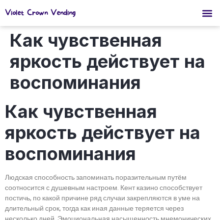
Violet Crown Vending
Как чувственная
яркость действует на
воспоминания
Как чувственная
яркость действует на
воспоминания
Людская способность запоминать поразительным путём
соотносится с душевным настроем. Кент казино способствует
постичь, по какой причине ряд случаи закрепляются в уме на
длительный срок, тогда как иная данные теряется через
несколько дней. Эмоциональная насыщенность мнемонических