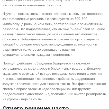
основанную на минувшем опыте, текущем положении и
инстинктивном понимании факторов.
Изучения показывают, что зона головного мозга, ответственная
за аффективные реакции, активизируется на 500-600
миллисекунд раньше, чем зоны, соотнесенные с осмысленным
разбором. Это подразумевает, что мы уже “знаем” свой решение
на подсознательном плане, до чем начинаем его логически
объяснять. Побуждение является основным сортировщиком,
который отсеивает очевидно неподходящие возможности и
акцентирует те, которые совпадают с нашими
фундаментальными нуждами и ценностями.
Принцип действия побуждения базируется на сложном
сотрудничестве медиаторов и биоактивных веществ. Допамин
указывает о возможной выгоде покердом, серотонин влияет на
итоговое состояние и склонность к действию, а адреналин
запускает возможности для скорого ответа. Эта физиологическая
система образовалась в ходе эволюции как инструмент
продолжения существования, позволяющий быстро реагировать
на угрозы и перспективы.
Отчего решение часто