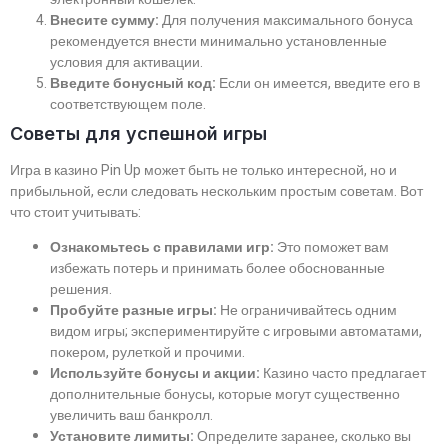
Внесите сумму:
Для получения максимального бонуса
рекомендуется внести минимально установленные
условия для активации.
Введите бонусный код:
Если он имеется, введите его в
соответствующем поле.
Советы для успешной игры
Игра в казино Pin Up может быть не только интересной, но и
прибыльной, если следовать нескольким простым советам. Вот
что стоит учитывать:
Ознакомьтесь с правилами игр:
Это поможет вам
избежать потерь и принимать более обоснованные
решения.
Пробуйте разные игры:
Не ограничивайтесь одним
видом игры; экспериментируйте с игровыми автоматами,
покером, рулеткой и прочими.
Используйте бонусы и акции:
Казино часто предлагает
дополнительные бонусы, которые могут существенно
увеличить ваш банкролл.
Установите лимиты:
Определите заранее, сколько вы