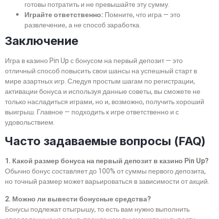
готовы потратить и не превышайте эту сумму.
Играйте ответственно:
Помните, что игра — это
развлечение, а не способ заработка.
Заключение
Игра в казино Pin Up с бонусом на первый депозит — это
отличный способ повысить свои шансы на успешный старт в
мире азартных игр. Следуя простым шагам по регистрации,
активации бонуса и используя данные советы, вы сможете не
только насладиться играми, но и, возможно, получить хороший
выигрыш. Главное — подходить к игре ответственно и с
удовольствием.
Часто задаваемые вопросы (FAQ)
1. Какой размер бонуса на первый депозит в казино Pin Up?
Обычно бонус составляет до 100% от суммы первого депозита,
но точный размер может варьироваться в зависимости от акций.
2. Можно ли вывести бонусные средства?
Бонусы подлежат отыгрышу, то есть вам нужно выполнить