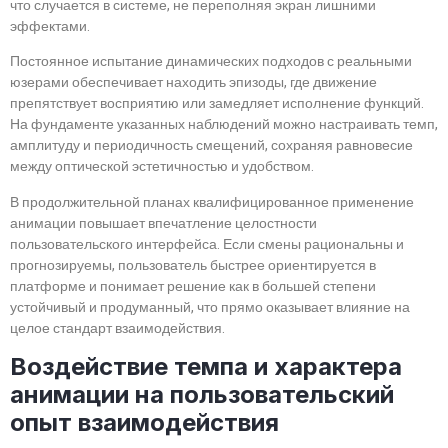
что случается в системе, не переполняя экран лишними
эффектами.
Постоянное испытание динамических подходов с реальными
юзерами обеспечивает находить эпизоды, где движение
препятствует восприятию или замедляет исполнение функций.
На фундаменте указанных наблюдений можно настраивать темп,
амплитуду и периодичность смещений, сохраняя равновесие
между оптической эстетичностью и удобством.
В продолжительной планах квалифицированное применение
анимации повышает впечатление целостности
пользовательского интерфейса. Если смены рациональны и
прогнозируемы, пользователь быстрее ориентируется в
платформе и понимает решение как в большей степени
устойчивый и продуманный, что прямо оказывает влияние на
целое стандарт взаимодействия.
Воздействие темпа и характера
анимации на пользовательский
опыт взаимодействия