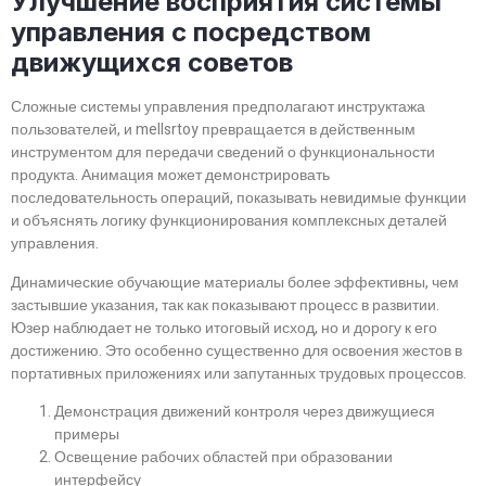
Улучшение восприятия системы
управления с посредством
движущихся советов
Сложные системы управления предполагают инструктажа
пользователей, и mellsrtoy превращается в действенным
инструментом для передачи сведений о функциональности
продукта. Анимация может демонстрировать
последовательность операций, показывать невидимые функции
и объяснять логику функционирования комплексных деталей
управления.
Динамические обучающие материалы более эффективны, чем
застывшие указания, так как показывают процесс в развитии.
Юзер наблюдает не только итоговый исход, но и дорогу к его
достижению. Это особенно существенно для освоения жестов в
портативных приложениях или запутанных трудовых процессов.
Демонстрация движений контроля через движущиеся
примеры
Освещение рабочих областей при образовании
интерфейсу