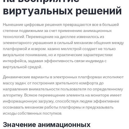
виртуальных решений
Нынешние цифровые решения превращаются все в большей
степени подвижными за счет применению анимационных
технологий. Перемещение на дисплее изменилось из
элементарного украшения в сильный механизм общения между
платформой и юзером. казино меллстрой создает не только
визуальное понимание, но и практические характеристики
интерфейса, задавая эффективность связи индивида с
виртуальной средой.
Динамические варианты в электронных платформах исполняют
массу задач: от построения зрительного комфорта до
направления внимательности пользователя по определенному
алгоритму. Всякое перемещение элемента на мониторе имеет
информационную загрузку, способствуя людям эффективнее
осознавать механизм работы платформы и предсказывать
исходы собственных поступков.
Значение анимационных