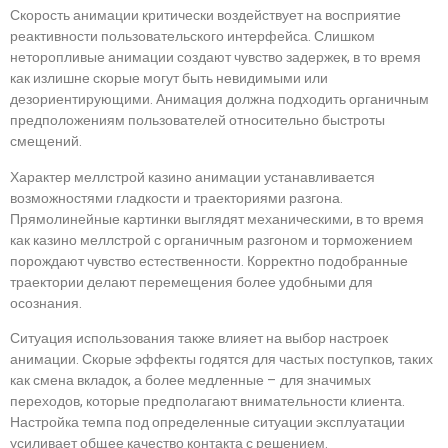
Скорость анимации критически воздействует на восприятие
реактивности пользовательского интерфейса. Слишком
неторопливые анимации создают чувство задержек, в то время
как излишне скорые могут быть невидимыми или
дезориентирующими. Анимация должна подходить органичным
предположениям пользователей относительно быстроты
смещений.
Характер меллстрой казино анимации устанавливается
возможностями гладкости и траекториями разгона.
Прямолинейные картинки выглядят механическими, в то время
как казино меллстрой с органичным разгоном и торможением
порождают чувство естественности. Корректно подобранные
траектории делают перемещения более удобными для
осознания.
Ситуация использования также влияет на выбор настроек
анимации. Скорые эффекты годятся для частых поступков, таких
как смена вкладок, а более медленные – для значимых
переходов, которые предполагают внимательности клиента.
Настройка темпа под определенные ситуации эксплуатации
усиливает общее качество контакта с решением.