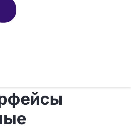
ерфейсы
ные