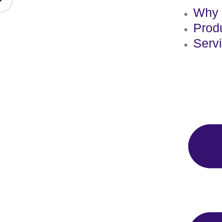
Why 
Prod
Serv