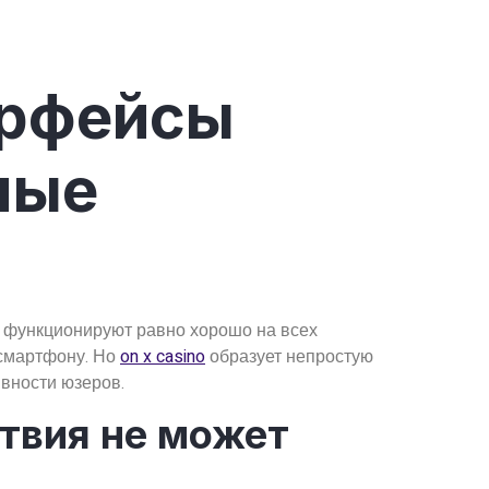
ерфейсы
ные
 функционируют равно хорошо на всех
 смартфону. Но
on x casino
образует непростую
вности юзеров.
ствия не может