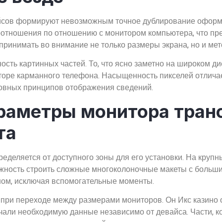
сов формируют невозможным точное дублирование оформл
отношения по отношению с монитором компьютера, что пр
 принимать во внимание не только размеры экрана, но и м
ость картинных частей. То, что ясно заметно на широком д
оре карманного телефона. Насыщенность пикселей отличае
новных принципов отображения сведений.
араметры монитора тра
та
деляется от доступного зоны для его установки. На круп
можность строить сложные многоколоночные макеты с боль
ом, исключая вспомогательные моменты.
 при переходе между размерами мониторов. Он Икс казино
чали необходимую данные независимо от девайса. Части, 