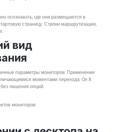
но осознавать, где они размещаются в
стартовую страницу. Строки маршрутизации,
е.
ий вид
вания
зличные параметры мониторов. Применение
отличающимися моментами перехода. On X
 без лишения опций.
ритов мониторов
нии с десктопа на