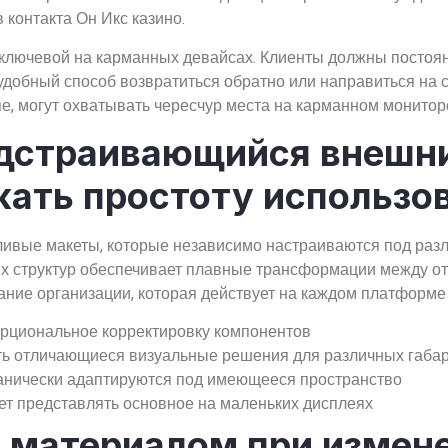
контакта Он Икс казино.
ключевой на карманных девайсах. Клиенты должны постоян
 удобный способ возвратиться обратно или направиться на 
е, могут охватывать чересчур места на карманном монитор
дстраивающийся внешн
жать простоту использо
тливые макеты, которые независимо настраиваются под ра
ых структур обеспечивает плавные трансформации между 
дание организации, которая действует на каждом платформе
порциональное корректировку компонентов
ь отличающиеся визуальные решения для различных габа
анически адаптируются под имеющееся пространство
т представлять основное на маленьких дисплеях
 материалом при измене