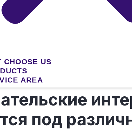
 CHOOSE US
DUCTS
VICE AREA
вательские инт
тся под различ