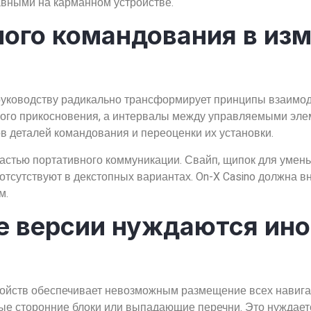
авными на карманном устройстве.
ного командования в из
руководству радикально трансформирует принципы взаимо
ного прикосновения, а интервалы между управляемыми эл
в деталей командования и переоценки их установки.
тью портативного коммуникации. Свайп, щипок для уменьш
тсутствуют в декстопных вариантах. On-X Casino должна вн
м.
 версии нуждаются ино
ройств обеспечивает невозможным размещение всех навиг
ые сторонние блоки или выпадающие перечни. Это нуждает