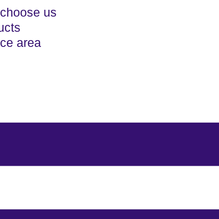
choose us
ucts
ice area