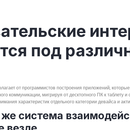
вательские инт
тся под различ
агает от программистов построения приложений, которые
ого коммуникации, мигрируя от десктопного ПК к таблету и
мания характеристик отдельного категории девайса и акти
т же система взаимодей
е везде