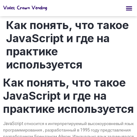
Violet Crown Vending
Как понять, что такое
JavaScript и где на
практике
используется
Как понять, что такое
JavaScript и где на
практике используется
JavaScript относится к интерпретируемый высокоуровневый язык
программирования , разработанный в 1995 году представления
разработчиком Бренданом Айком. Изначально язык задумывался