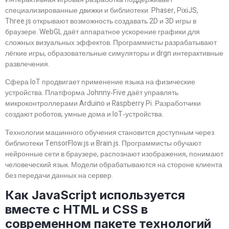
специализированные движки и библиотеки. Phaser, PixiJS,
Three.js открывают возможность создавать 2D и 3D игры в
браузере. WebGL даёт аппаратное ускорение графики для
сложных визуальных эффектов. Программисты разрабатывают
лёгкие игры, образовательные симуляторы и drgn интерактивные
развлечения.
Сфера IoT продвигает применение языка на физические
устройства. Платформа Johnny‑Five даёт управлять
микроконтроллерами Arduino и Raspberry Pi. Разработчики
создают роботов, умные дома и IoT‑устройства.
Технологии машинного обучения становится доступным через
библиотеки TensorFlow.js и Brain.js. Программисты обучают
нейронные сети в браузере, распознают изображения, понимают
человеческий язык. Модели обрабатываются на стороне клиента
без передачи данных на сервер.
Как JavaScript используется
вместе с HTML и CSS в
современном пакете технологий