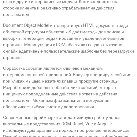
окна и другие интерактивные модули. Код исполняется на
стороне клиента и реактивно отрабатывает на действия
пользователя.
Document Object Model интерпретирует HTML‑документ в виде
объектной структуры объектов. JS даёт методы для поиска и
выборки , генерации, редактирования и удаления элементов
страницы. Манипуляции с DOM облегчают создавать казино
онлайн адаптивные пользовательские шаблоны без перезагрузки
страницы.
Обработка событий является ключевой механизм
интерактивности веб‑приложений. Браузер инициирует события
при кликах мышью, нажатиях клавиш, прокрутке страницы.
Разработчики добавляют обработчики событий, которые
инициируют определённые действия в ответ на действия
пользователя. Механизм фаз всплытия и погружения
обеспечивает гибкую систему делегирования.
Современные фреймворки стандартизируют работу через
виртуальные представления DOM. React, Vue и Angular
используют декларативный подход к построению интерфейсов.
Разработчик формулирует желаемое состояние, а фреймворк