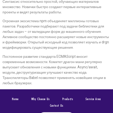
Синтаксис относительно простой, обучающих материалов
множество. Новички быстро создают первые интерактивные
проекты и видят результаты работы.
Огромная экосистема npm объединяет миллионы готовых
пакетов. Разработчики подбирают под задачи библиотеки для
любых задач – от валидации форм до машинного обучения.
Активное сообщество постоянно расширяет новые инструменты
и фреймворки. Открытый исходный код позволяет изучать и drgn
модифицировать существующие решения.
Постоянное развитие стандарта ECMAScript вносит
современные возможности. Комитет драгон мани регулярно
выпускает обновления с новыми функциями. Async/await,
модули, деструктуризация улучшают качество кода.
Транспиляторы Babel позволяют применять новейшие опции в
любых браузерах.
Home
Why Choose Us
Products
Service Area
Contact Us