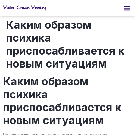
Violet Crown Vending
Каким образом
психика
приспосабливается к
новым ситуациям
Каким образом
психика
приспосабливается к
новым ситуациям
Человеческая психическая система характеризуется