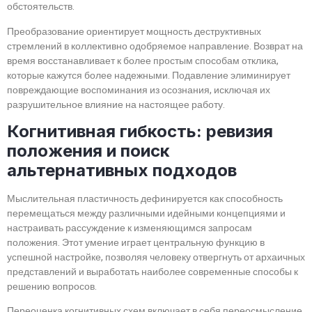
обстоятельств.
Преобразование ориентирует мощность деструктивных
стремлений в коллективно одобряемое направление. Возврат на
время восстанавливает к более простым способам отклика,
которые кажутся более надежными. Подавление элиминирует
повреждающие воспоминания из осознания, исключая их
разрушительное влияние на настоящее работу.
Когнитивная гибкость: ревизия
положения и поиск
альтернативных подходов
Мыслительная пластичность дефинируется как способность
перемещаться между различными идейными концепциями и
настраивать рассуждение к изменяющимся запросам
положения. Этот умение играет центральную функцию в
успешной настройке, позволяя человеку отвергнуть от архаичных
представлений и выработать наиболее современные способы к
решению вопросов.
Переоценка когнитивных схем включает в себя переосмысление