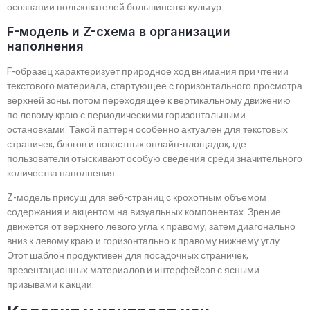
осознании пользователей большинства культур.
F-модель и Z-схема в организации
наполнения
F-образец характеризует природное ход внимания при чтении
текстового материала, стартующее с горизонтального просмотра
верхней зоны, потом переходящее к вертикальному движению
по левому краю с периодическими горизонтальными
остановками. Такой паттерн особенно актуален для текстовых
страничек, блогов и новостных онлайн-площадок, где
пользователи отыскивают особую сведения среди значительного
количества наполнения.
Z-модель присущ для веб-страниц с крохотным объемом
содержания и акцентом на визуальных компонентах. Зрение
движется от верхнего левого угла к правому, затем диагонально
вниз к левому краю и горизонтально к правому нижнему углу.
Этот шаблон продуктивен для посадочных страничек,
презентационных материалов и интерфейсов с ясными
призывами к акции.