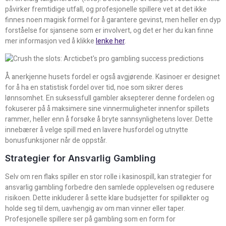
påvirker fremtidige utfall, og profesjonelle spillere vet at det ikke
finnes noen magisk formel for å garantere gevinst, men heller en dyp
forståelse for sjansene som er involvert, og det er her du kan finne
mer informasjon ved å klikke
lenke her
.
Å anerkjenne husets fordel er også avgjørende. Kasinoer er designet
for å ha en statistisk fordel over tid, noe som sikrer deres
lønnsomhet. En suksessfull gambler aksepterer denne fordelen og
fokuserer på å maksimere sine vinnermuligheter innenfor spillets
rammer, heller enn å forsøke å bryte sannsynlighetens lover. Dette
innebærer å velge spill med en lavere husfordel og utnytte
bonusfunksjoner når de oppstår.
Strategier for Ansvarlig Gambling
Selv om ren flaks spiller en stor rolle i kasinospill, kan strategier for
ansvarlig gambling forbedre den samlede opplevelsen og redusere
risikoen. Dette inkluderer å sette klare budsjetter for spilløkter og
holde seg til dem, uavhengig av om man vinner eller taper.
Profesjonelle spillere ser på gambling som en form for