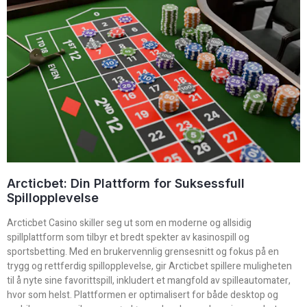
Arcticbet: Din Plattform for Suksessfull
Spillopplevelse
Arcticbet Casino skiller seg ut som en moderne og allsidig
spillplattform som tilbyr et bredt spekter av kasinospill og
sportsbetting. Med en brukervennlig grensesnitt og fokus på en
trygg og rettferdig spillopplevelse, gir Arcticbet spillere muligheten
til å nyte sine favorittspill, inkludert et mangfold av spilleautomater,
hvor som helst. Plattformen er optimalisert for både desktop og