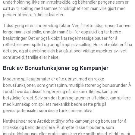
underholdning, ikke en inntektskilde, og behandler pengene som er
satt av til spilling med samme forsiktighet som man ville gjort med
penger til andre fritidsaktiviteter.
Tidsstyring er en annen viktig faktor. Ved å sette tidsgrenser for hvor
lenge man skal spille, unngår man å bli for oppslukt og tar bedre
beslutninger. Det er også klokt å ta regelmessige pauser for å
reflektere over spillet og unngå impulsiv spilling. Husk at målet er å ha
det gøy, og at gambling aldri bør gå ut over viktige aspekter av livet
som arbeid, familie eller helse.
Bruk av Bonusfunksjoner og Kampanjer
Moderne spilleautomater er ofte utstyrt med en rekke
bonusfunksjoner, som gratisspinn, multiplikatorer og bonusrunder. Å
forstå hvordan disse fungerer og når de kan utløses, kan gi en
betydelig fordel. Selv om de i bunn og grunn er tilfeldige, kan spillere
med kunnskap om spillets mekanikk bedre sette pris på
gevinstpotensialet som disse funksjonene tilbyr.
Nettkasinoer som Arcticbet tilbyr ofte kampanjer og bonuser for å
tiltrekke og beholde spillere. Å utnytte disse tilbudene, som
innskuddsbonuser eller gratisspinn, kan øke spillbudsjettet ditt og gi