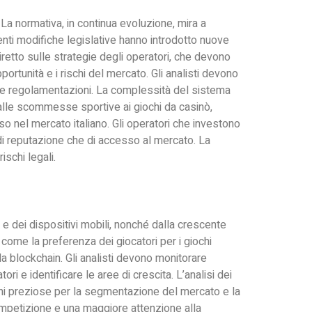
a normativa, in continua evoluzione, mira a
centi modifiche legislative hanno introdotto nuove
iretto sulle strategie degli operatori, che devono
ortunità e i rischi del mercato. Gli analisti devono
uove regolamentazioni. La complessità del sistema
dalle scommesse sportive ai giochi da casinò,
o nel mercato italiano. Gli operatori che investono
 di reputazione che di accesso al mercato. La
ischi legali.
t e dei dispositivi mobili, nonché dalla crescente
 come la preferenza dei giocatori per i giochi
la blockchain. Gli analisti devono monitorare
ori e identificare le aree di crescita. L’analisi dei
oni preziose per la segmentazione del mercato e la
ompetizione e una maggiore attenzione alla