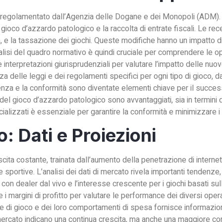
e regolamentato dall’Agenzia delle Dogane e dei Monopoli (ADM). L
l gioco d’azzardo patologico e la raccolta di entrate fiscali. Le re
tà, e la tassazione dei giochi. Queste modifiche hanno un impatto d
alisi del quadro normativo è quindi cruciale per comprendere le opp
 interpretazioni giurisprudenziali per valutare l’impatto delle n
a delle leggi e dei regolamenti specifici per ogni tipo di gioco, 
enza e la conformità sono diventate elementi chiave per il success
 del gioco d’azzardo patologico sono avvantaggiati, sia in termini
alizzati è essenziale per garantire la conformità e minimizzare i r
: Dati e Proiezioni
scita costante, trainata dall’aumento della penetrazione di interne
portive. L’analisi dei dati di mercato rivela importanti tendenze,
con dealer dal vivo e l’interesse crescente per i giochi basati sul
e i margini di profitto per valutare le performance dei diversi operat
nze di gioco e dei loro comportamenti di spesa fornisce informazi
 mercato indicano una continua crescita, ma anche una maggiore c