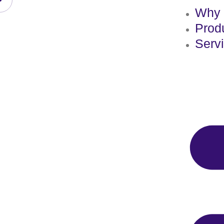
Why 
Prod
Serv