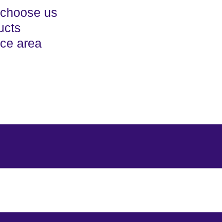
choose us
ucts
ice area