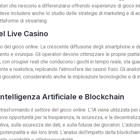
eratori che riescono a differenziarsi offrendo esperienze di gioco i
deve includere anche lo studio delle strategie di marketing e di acq
attaforme di streaming.
el Live Casino
o del gioco online. La crescente diffusione degli smartphone e dei
o e ovunque. Gli operatori devono ottimizzare le proprie piattafo
no, con croupier reali che conducono i giochi in tempo reale, sta gua
te e realistica, replicando l’atmosfera dei casinò fisici. Gli anal
ei giocatori, considerando anche le implicazioni tecnologiche e di
ntelligenza Artificiale e Blockchain
no trasformando il settore del gioco online. L’IA viene utilizzata pe
uove opportunità per la trasparenza, la sicurezza, e la decentralizz
tiva, sulla sicurezza dei dati, e sulla fiducia dei giocatori. L’ado
otenzialità e dei loro limiti. L’analisi dell’impatto della blockcha