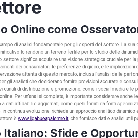
ettore
oco Online come Osservato
n campo di analisi fondamentale per gli esperti del settore. La sua
ificativo lo rendono un terreno fertile per lo studio delle dinami
tore significa acquisire una visione strategica cruciale per la pi
tamenti dei consumatori, le preferenze di gioco, e le implicazioni 
sservazione attenta di questo mercato, inclusa l’analisi delle perfo
per gli analisti che desiderano fornire previsioni accurate e consu
i canali di distribuzione e promozione, come i social media e le 
ò online. Per un’analisi completa, è importante considerare anche le 
a dati affidabili e aggiornati, come quelli forniti da fonti speciali
, in continua evoluzione, richiede un approccio analitico dinamico
settore è
www.ligabueapalermo.it
, che fornisce dati e analisi utili pe
 Italiano: Sfide e Opportu