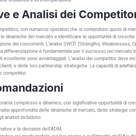
lla scalabilità e all’interoperabilità.
ve e Analisi dei Competito
ompetitivo, con numerosi operatori che si contendono quote di merc
 dinamiche del mercato e identificare le opportunità di crescita. G
tribuzione dei concorrenti. L’analisi SWOT (Strengths, Weaknesses, 
 La differenziazione è fondamentale per il successo nel mercato ita
nti eccellente sono avvantaggiati. L’analisi dei competitor deve i
i clienti, e delle loro partnership strategiche. La capacità di adat
 competitivi.
omandazioni
anorama complesso e dinamico, con significative opportunità di cres
nalisi approfondita delle dinamiche di mercato, delle strategie c
li analisti includono:
tive e le decisioni dell’ADM.