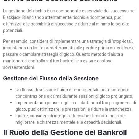
La gestione del rischio è un componente essenziale del successo nel
Blackjack. Bilanciando attentamente rischio e ricompensa, puoi
ottimizzare le possibilità di successo e ridurre al minimo le perdite
potenziali.
Per esempio, considera di implementare una strategia di ‘stop-loss’,
impostando un limite predeterminato alle perdite prima di decidere di
passare o cambiare strategia di gioco. Questo metodo ti aiuta a
mantenere il controllo sul tuo bankroll e a evitare costose
sovraestensioni.
Gestione del Flusso della Sessione
Un flusso di sessione fluido è fondamentale per mantenere
concentrazione e calma durante sessioni di gioco prolungate.
Implementando pause regolari e adattando il tuo programma di
gioco, puoi ottimizzare le prestazioni e ridurre la stanchezza.
Inoltre, considera di integrare tecniche di mindfulness per
migliorare la chiarezza mentale e le capacità decisionali.
Il Ruolo della Gestione del Bankroll