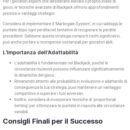
Per i giocatori esperti che desiderano elevare il proprio livello di
gioco, le tecniche avanzate di Blackjack offrono approfondimenti
preziosi e vantaggi strategici.
Considera di implementare il ‘Martingale System’, in cui raddoppi le
puntate dopo ogni perdita nel tentativo di recuperare le perdite
precedenti. Sebbene questa strategia comporti rischi significativi,
può anche portare a ricompense sostanziali per giocatori abili.
L’Importanza dell’Adattabilità
L’adattabilità è fondamentale nel Blackjack, poiché le
circostanze mutevoli possono influenzare significativamente
le dinamiche del gioco.
Rimanendo attento alle probabilità in evoluzione e adattando di
conseguenza la tua strategia, puoi mantenere un vantaggio
competitivo e superare i tuoi avversari.
Inoltre, considera di incorporare tecniche di ‘proportional
betting’ per ottimizzare le puntate in risposta alle circostanze
variabili.
Consigli Finali per il Successo