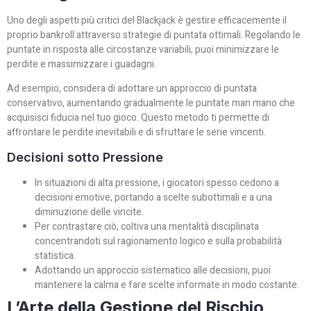
Uno degli aspetti più critici del Blackjack è gestire efficacemente il
proprio bankroll attraverso strategie di puntata ottimali. Regolando le
puntate in risposta alle circostanze variabili, puoi minimizzare le
perdite e massimizzare i guadagni.
Ad esempio, considera di adottare un approccio di puntata
conservativo, aumentando gradualmente le puntate man mano che
acquisisci fiducia nel tuo gioco. Questo metodo ti permette di
affrontare le perdite inevitabili e di sfruttare le serie vincenti.
Decisioni sotto Pressione
In situazioni di alta pressione, i giocatori spesso cedono a
decisioni emotive, portando a scelte subottimali e a una
diminuzione delle vincite.
Per contrastare ciò, coltiva una mentalità disciplinata
concentrandoti sul ragionamento logico e sulla probabilità
statistica.
Adottando un approccio sistematico alle decisioni, puoi
mantenere la calma e fare scelte informate in modo costante.
L’Arte della Gestione del Rischio