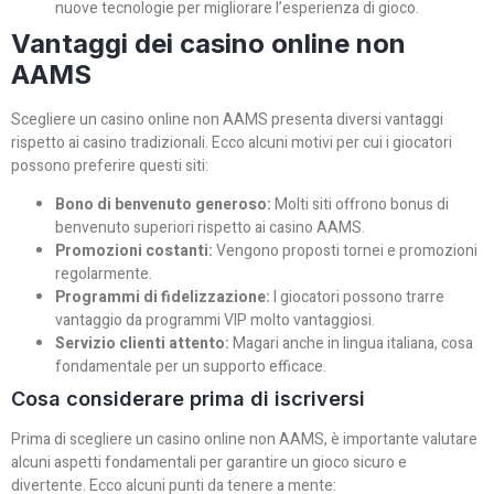
nuove tecnologie per migliorare l’esperienza di gioco.
Vantaggi dei casino online non
AAMS
Scegliere un casino online non AAMS presenta diversi vantaggi
rispetto ai casino tradizionali. Ecco alcuni motivi per cui i giocatori
possono preferire questi siti:
Bono di benvenuto generoso:
Molti siti offrono bonus di
benvenuto superiori rispetto ai casino AAMS.
Promozioni costanti:
Vengono proposti tornei e promozioni
regolarmente.
Programmi di fidelizzazione:
I giocatori possono trarre
vantaggio da programmi VIP molto vantaggiosi.
Servizio clienti attento:
Magari anche in lingua italiana, cosa
fondamentale per un supporto efficace.
Cosa considerare prima di iscriversi
Prima di scegliere un casino online non AAMS, è importante valutare
alcuni aspetti fondamentali per garantire un gioco sicuro e
divertente. Ecco alcuni punti da tenere a mente: