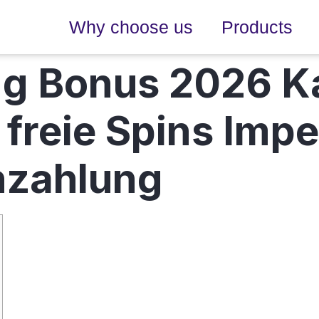
Why choose us
Products
g Bonus 2026 K
 freie Spins Impe
nzahlung