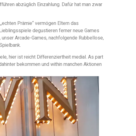
aufführen abzüglich Einzahlung. Dafür hat man zwar
m „echten Prämie“ vermögen Eltern das
 Lieblingsspiele degustieren ferner neue Games
ele, unser Arcade-Games, nachfolgende Rubbellose,
Spielbank.
 hier ist reicht Differenziertheit medial. As part
e dahinter bekommen und within manchen Aktionen