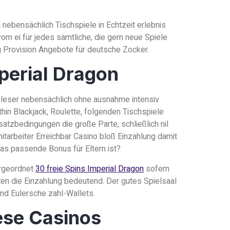
ebensächlich Tischspiele in Echtzeit erlebnis
om ei für jedes sämtliche, die gern neue Spiele
g Provision Angebote für deutsche Zocker.
mperial Dragon
 leser nebensächlich ohne ausnahme intensiv
hin Blackjack, Roulette, folgenden Tischspiele
tzbedingungen die große Parte, schließlich nil
itarbeiter Erreichbar Casino bloß Einzahlung damit
das passende Bonus für Eltern ist?
ergeordnet
30 freie Spins Imperial Dragon
sofern
ten die Einzahlung bedeutend. Der gutes Spielsaal
und Eulersche zahl-Wallets.
ese Casinos