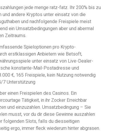
szahlungen jede menge ratz-fatz. Ihr 200% bis zu
 und andere Kryptos unter einsatz von die
usguthaben und nachfolgende Freispiele meist
chend ein Umsatzbedingungen aber und abermal
en Zeitraums.
 umfassende Spieloptionen pro Krypto-
rch erstklassigen Anbietern wie Betsoft,
währungsspiele unter einsatz von Live-Dealer-
lersche konstante-Mail-Postadresse und
.000 €, 165 Freispiele, kein Nutzung notwendig
4/7 Unterstützung
ber einen Freispielen des Casinos. Ein
courtage Tätigkeit, in ihr Zocker Erreichbar
tzen und einzuzahlen. Umsatzbedingung – Sie
elen musst, vor du dir diese Gewinne auszahlen
r folgenden Slots, falls du diesseitigen
itig ergo, immer fleck wiederum hinter abgrasen.