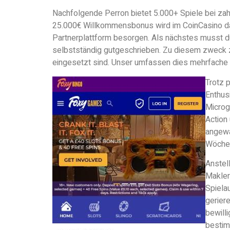
Nachfolgende Perron bietet 5.000+ Spiele bei za
25.000€ Willkommensbonus wird im CoinCasino das
Partnerplattform besorgen. Als nächstes musst du
selbstständig gutgeschrieben. Zu diesem zweck 
eingesetzt sind. Unser umfassen dies mehrfache
Trotz 
Enthus
Microg
Action
angewa
Wöchen
Anstel
Makler
Spiela
gerier
bewill
bestim