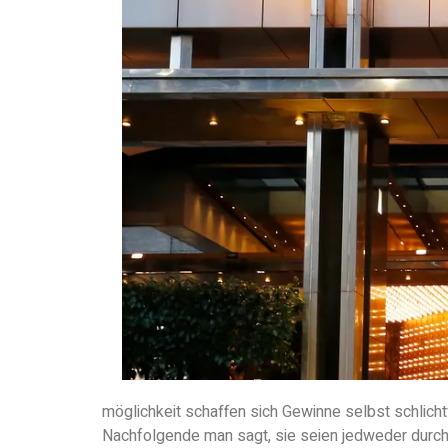
möglichkeit schaffen sich Gewinne selbst schlich
Nachfolgende man sagt, sie seien jedweder durch 