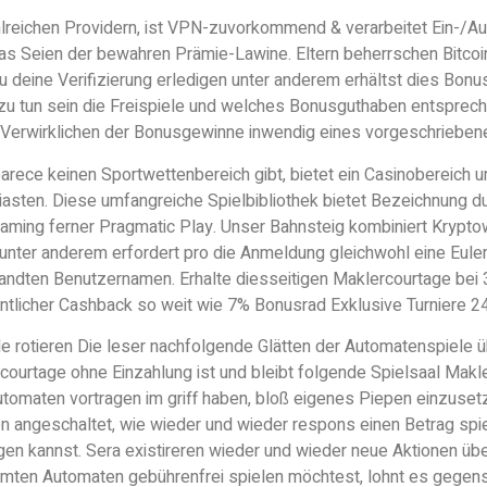
hlreichen Providern, ist VPN-zuvorkommend & verarbeitet Ein-/Au
 Seien der bewahren Prämie-Lawine. Eltern beherrschen Bitcoin
 deine Verifizierung erledigen unter anderem erhältst dies Bon
zu tun sein die Freispiele und welches Bonusguthaben entspre
 Verwirklichen der Bonusgewinne inwendig eines vorgeschrieben
parece keinen Sportwettenbereich gibt, bietet ein Casinobereich
iasten. Diese umfangreiche Spielbibliothek bietet Bezeichnung du
aming ferner Pragmatic Play. Unser Bahnsteig kombiniert Krypto
 unter anderem erfordert pro die Anmeldung gleichwohl eine Eu
ndten Benutzernamen. Erhalte diesseitigen Maklercourtage bei 3
tlicher Cashback so weit wie 7% Bonusrad Exklusive Turniere 2
le rotieren Die leser nachfolgende Glätten der Automatenspiele ü
courtage ohne Einzahlung ist und bleibt folgende Spielsaal Makler
utomaten vortragen im griff haben, bloß eigenes Piepen einzuse
en angeschaltet, wie wieder und wieder respons einen Betrag spi
igen kannst. Sera existireren wieder und wieder neue Aktionen übe
mten Automaten gebührenfrei spielen möchtest, lohnt es gegense