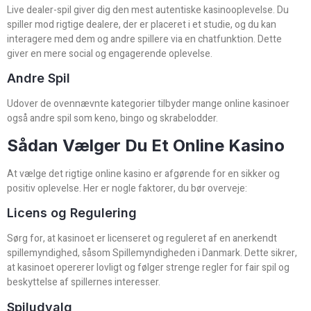
Live dealer-spil giver dig den mest autentiske kasinooplevelse. Du
spiller mod rigtige dealere, der er placeret i et studie, og du kan
interagere med dem og andre spillere via en chatfunktion. Dette
giver en mere social og engagerende oplevelse.
Andre Spil
Udover de ovennævnte kategorier tilbyder mange online kasinoer
også andre spil som keno, bingo og skrabelodder.
Sådan Vælger Du Et Online Kasino
At vælge det rigtige online kasino er afgørende for en sikker og
positiv oplevelse. Her er nogle faktorer, du bør overveje:
Licens og Regulering
Sørg for, at kasinoet er licenseret og reguleret af en anerkendt
spillemyndighed, såsom Spillemyndigheden i Danmark. Dette sikrer,
at kasinoet opererer lovligt og følger strenge regler for fair spil og
beskyttelse af spillernes interesser.
Spiludvalg