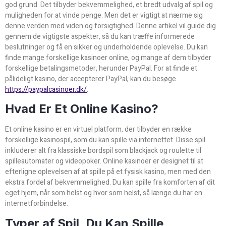
god grund. Det tilbyder bekvemmelighed, et bredt udvalg af spil og
muligheden for at vinde penge. Men det er vigtigt at nærme sig
denne verden med viden og forsigtighed. Denne artikel vil guide dig
gennem de vigtigste aspekter, så du kan træffe informerede
beslutninger og få en sikker og underholdende oplevelse. Du kan
finde mange forskellige kasinoer online, og mange af dem tilbyder
forskellige betalingsmetoder, herunder PayPal. For at finde et
pålideligt kasino, der accepterer PayPal, kan du besøge
https://paypalcasinoer.dk/
.
Hvad Er Et Online Kasino?
Et online kasino er en virtuel platform, der tilbyder en række
forskellige kasinospil, som du kan spille via internettet. Disse spil
inkluderer alt fra klassiske bordspil som blackjack og roulette til
spilleautomater og videopoker. Online kasinoer er designet til at
efterligne oplevelsen af at spille på et fysisk kasino, men med den
ekstra fordel af bekvemmelighed. Du kan spille fra komforten af dit
eget hjem, når som helst og hvor som helst, så længe du har en
internetforbindelse.
Typer af Spil, Du Kan Spille