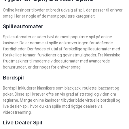
Online kasinoer tilbyder et bredt udvalg af spil, der passer til enhver
smag. Her er nogle af de mest populære kategorier:
Spilleautomater
Spilleautomater er uden tvivl de mest populære spil på online
kasinoer. De er nemme at spille og kræver ingen forudgående
færdigheder. Der findes et utal af forskellige spilleautomater med
forskellige temaer, funktioner og gevinstmuligheder. Fra klassiske
frugtmaskiner til moderne videoautomater med avancerede
bonusrunder, er der noget for enhver smag.
Bordspil
Bordspil inkluderer klassikere som blackjack, roulette, baccarat og
poker. Disse spil kræver ofte en vis grad af strategi og viden om
reglerne. Mange online kasinoer tilbyder både virtuelle bordspil og
live dealer-spil, hvor du kan spille mod rigtige dealere via
videostreaming.
Live Dealer Spil