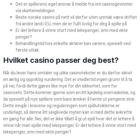
Det er spillerens eget ansvar å melde fra om casinogevinster
via skattemeldingen.
Beste norske casino på nett vil derfor uten unntak være driftet
fra andre land i EU, men de er fullt lovlig for deg å spille på.
Er det lettere å vinne stort med lekepenger, enn med ekte
penger?
Behandlingstid hos enkelte aktører kan variere, spesielt ved
første uttak.
Hvilket casino passer deg best?
Når du leser hans omtaler og ulike casinotekster er du derfor sikret
en ærlig og oppriktig vurdering. Det er imidlertid ingen grunn til å ta
på vei, fordi dette gjøres like mye for din sikkerhet, som for
casinoets. Dette kommer gjerne som en litt kjedelig overraskelse, og
da spesielt på nye spillere som bare ønsker å hente ut pengene sine.
Dette inngår i kravene og reguleringen som spillutviklerne er
underlagt, så denne litt seiglivede myten kan vi med dette avkrefte
en gang for alle. Nei, det er ikke tillatt å gi ut spill hvor det er lettere å
vinne når man spille med lekepenger. Er det lettere å vinne stort med
lekepenger, enn med ekte penger?