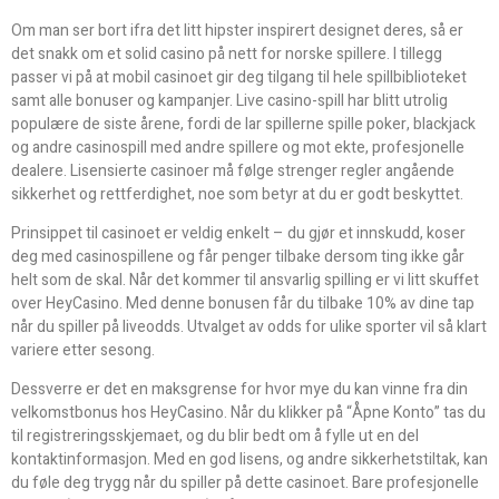
Om man ser bort ifra det litt hipster inspirert designet deres, så er
det snakk om et solid casino på nett for norske spillere. I tillegg
passer vi på at mobil casinoet gir deg tilgang til hele spillbiblioteket
samt alle bonuser og kampanjer. Live casino-spill har blitt utrolig
populære de siste årene, fordi de lar spillerne spille poker, blackjack
og andre casinospill med andre spillere og mot ekte, profesjonelle
dealere. Lisensierte casinoer må følge strenger regler angående
sikkerhet og rettferdighet, noe som betyr at du er godt beskyttet.
Prinsippet til casinoet er veldig enkelt – du gjør et innskudd, koser
deg med casinospillene og får penger tilbake dersom ting ikke går
helt som de skal. Når det kommer til ansvarlig spilling er vi litt skuffet
over HeyCasino. Med denne bonusen får du tilbake 10% av dine tap
når du spiller på liveodds. Utvalget av odds for ulike sporter vil så klart
variere etter sesong.
Dessverre er det en maksgrense for hvor mye du kan vinne fra din
velkomstbonus hos HeyCasino. Når du klikker på “Åpne Konto” tas du
til registreringsskjemaet, og du blir bedt om å fylle ut en del
kontaktinformasjon. Med en god lisens, og andre sikkerhetstiltak, kan
du føle deg trygg når du spiller på dette casinoet. Bare profesjonelle