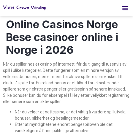
Violet Crown Vending
Online Casinos Norge
Bese casinoer online i
Norge i 2026
Når du spiller hos et casino på internett, får du tilgang til tusenvis av
spill i ulike kategorier. Dette fungerer som en mindre versjon av
velkomstbonusen, men er ment for aktive spillere som ønsker litt
ekstra å spille for. En reload-bonus er et tilbud for eksisterende
spillere som gir ekstra penger eller gratisspinn på senere innskudd.
Slike bonuser kan du for eksempel få Hey etter vellykket registrering
eller senere som en aktiv spiller.
Når du velger et nettcasino, er det viktig å vurdere spillutvalg,
bonuser, sikkerhet og betalingsmetoder.
Etter at myndighetene endret pengespilloven ble det
vanskeligere å finne pålitelige alternativer.