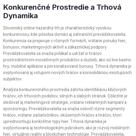
Konkurenčné Prostredie a Trhová
Dynamika
Slovenský online hazardný trh je charakteristický vysokou
konkurenciou, kde pôsobia domáci aj zahraniční prevádzkovatelia.
Konkurencia sa prejavuje v rôznych formách, vrátane ponuky hier,
bonusov, marketingových aktivít a zákazníckej podpory.
Prevádzkovatelia sa snažia prilákať a udržať si hráčov
prostredníctvom inovatívnych produktov a služieb, ako sú live kasíno
hry, mobilné aplikácie a personalizované bonusy. Trhová dynamika je
ovplyvňovaná aj vstupom nových hráčov a konsolidáciou existujúcich
subjektov.
Analýza konkurenčného prostredia zahŕňa identifikáciu kľúčových
hráčov, ich trhových podielov, silných a slabých stránok. Dôležité je
sledovať aj marketingové stratégie, vrátane reklamných kampaní a
sponzoringu. Prevádzkovatelia sa snažia osloviť rôzne segmenty
hráčov, vrátane začiatočníkov, skúsených hráčov a hráčov, ktorí
uprednostňujú konkrétne typy hier. Trhová dynamika je
ovplyvňovaná aj technologickým pokrokom, ako je rozvoj mobilných
hier, virtuálnej reality a blockchain technológie. Prevádzkovatelia,