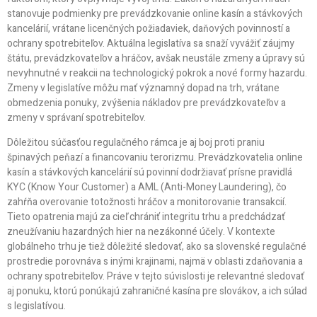
stanovuje podmienky pre prevádzkovanie online kasín a stávkových
kancelárií, vrátane licenčných požiadaviek, daňových povinností a
ochrany spotrebiteľov. Aktuálna legislatíva sa snaží vyvážiť záujmy
štátu, prevádzkovateľov a hráčov, avšak neustále zmeny a úpravy sú
nevyhnutné v reakcii na technologický pokrok a nové formy hazardu.
Zmeny v legislatíve môžu mať významný dopad na trh, vrátane
obmedzenia ponuky, zvýšenia nákladov pre prevádzkovateľov a
zmeny v správaní spotrebiteľov.
Dôležitou súčasťou regulačného rámca je aj boj proti praniu
špinavých peňazí a financovaniu terorizmu. Prevádzkovatelia online
kasín a stávkových kancelárií sú povinní dodržiavať prísne pravidlá
KYC (Know Your Customer) a AML (Anti-Money Laundering), čo
zahŕňa overovanie totožnosti hráčov a monitorovanie transakcií.
Tieto opatrenia majú za cieľ chrániť integritu trhu a predchádzať
zneužívaniu hazardných hier na nezákonné účely. V kontexte
globálneho trhu je tiež dôležité sledovať, ako sa slovenské regulačné
prostredie porovnáva s inými krajinami, najmä v oblasti zdaňovania a
ochrany spotrebiteľov. Práve v tejto súvislosti je relevantné sledovať
aj ponuku, ktorú ponúkajú zahraničné kasína pre slovákov, a ich súlad
s legislatívou.