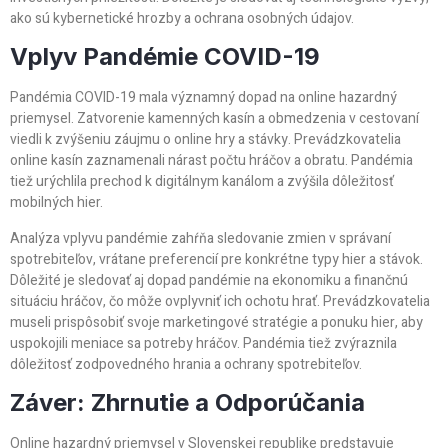
ako sú kybernetické hrozby a ochrana osobných údajov.
Vplyv Pandémie COVID-19
Pandémia COVID-19 mala významný dopad na online hazardný
priemysel. Zatvorenie kamenných kasín a obmedzenia v cestovaní
viedli k zvýšeniu záujmu o online hry a stávky. Prevádzkovatelia
online kasín zaznamenali nárast počtu hráčov a obratu. Pandémia
tiež urýchlila prechod k digitálnym kanálom a zvýšila dôležitosť
mobilných hier.
Analýza vplyvu pandémie zahŕňa sledovanie zmien v správaní
spotrebiteľov, vrátane preferencií pre konkrétne typy hier a stávok.
Dôležité je sledovať aj dopad pandémie na ekonomiku a finančnú
situáciu hráčov, čo môže ovplyvniť ich ochotu hrať. Prevádzkovatelia
museli prispôsobiť svoje marketingové stratégie a ponuku hier, aby
uspokojili meniace sa potreby hráčov. Pandémia tiež zvýraznila
dôležitosť zodpovedného hrania a ochrany spotrebiteľov.
Záver: Zhrnutie a Odporúčania
Online hazardný priemysel v Slovenskej republike predstavuje