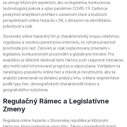
sa venuje kľúčovým aspektom, ako sú legislatíva, konkurencia,
technologický pokrok a vplyv pandémie COVID-19. Cieľom je
poskytnúť analytikom prehľad o súčasnom stave a budúcich
perspektívach online hazardu v SR, s dôrazom na identifikáciu
príležitostí a rizík.
Slovenský online hazardný trh je charakteristický svojou relatívnou
reguláciou a vysokou penetráciou internetu, čo vytvára priaznivé
prostredie pre rast. Zároveň je však ovplyvňovaný zmenami v
legislatíve, konkurenčným prostredím a globálnymi trendmi. Pre
analytikov je dôležité sledovať tieto faktory a ich vzájomné interakcie,
aby mohli robiť informované prognózy a odporúčania. Vzhľadom na
narastajúcu popularitu online hier a stávok je nevyhnutné, aby sa
analytici zameriavali na detailnú analýzu trhu, vrátane segmentácie
podľa typu hier, demografických charakteristík hráčov a
geografického rozloženia.
Regulačný Rámec a Legislatívne
Zmeny
Regulácia online hazardu v Slovenskej republike je kľúčovým
faktorom, ktorý ovplyvňuje vývoj trhu. Zákon o hazardných hrách