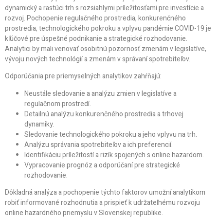
dynamický a rastúci trh s rozsiahlymi príležitosťami pre investície a
rozvoj. Pochopenie regulačného prostredia, konkurenčného
prostredia, technologického pokroku a vplyvu pandémie COVID-19 je
kľúčové pre úspešné podnikanie a strategické rozhodovanie.
Analytici by mali venovať osobitnú pozornosť zmenám v legislatíve,
vývoju nových technológií a zmenám v správaní spotrebiteľov.
Odporúčania pre priemyselných analytikov zahŕňajú:
Neustále sledovanie a analýzu zmien v legislatíve a
regulačnom prostredí.
Detailnú analýzu konkurenčného prostredia a trhovej
dynamiky.
Sledovanie technologického pokroku a jeho vplyvu na trh.
Analýzu správania spotrebiteľov a ich preferencií.
Identifikáciu príležitostí a rizík spojených s online hazardom.
Vypracovanie prognóz a odporúčaní pre strategické
rozhodovanie.
Dôkladná analýza a pochopenie týchto faktorov umožní analytikom
robiť informované rozhodnutia a prispieť k udržateľnému rozvoju
online hazardného priemyslu v Slovenskej republike.