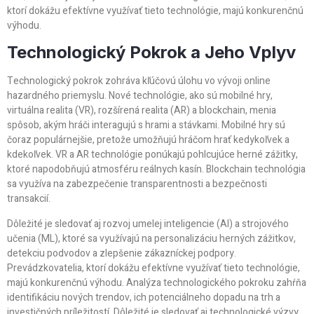
ktorí dokážu efektívne využívať tieto technológie, majú konkurenčnú
výhodu.
Technologický Pokrok a Jeho Vplyv
Technologický pokrok zohráva kľúčovú úlohu vo vývoji online
hazardného priemyslu. Nové technológie, ako sú mobilné hry,
virtuálna realita (VR), rozšírená realita (AR) a blockchain, menia
spôsob, akým hráči interagujú s hrami a stávkami. Mobilné hry sú
čoraz populárnejšie, pretože umožňujú hráčom hrať kedykoľvek a
kdekoľvek. VR a AR technológie ponúkajú pohlcujúce herné zážitky,
ktoré napodobňujú atmosféru reálnych kasín. Blockchain technológia
sa využíva na zabezpečenie transparentnosti a bezpečnosti
transakcií.
Dôležité je sledovať aj rozvoj umelej inteligencie (AI) a strojového
učenia (ML), ktoré sa využívajú na personalizáciu herných zážitkov,
detekciu podvodov a zlepšenie zákazníckej podpory.
Prevádzkovatelia, ktorí dokážu efektívne využívať tieto technológie,
majú konkurenčnú výhodu. Analýza technologického pokroku zahŕňa
identifikáciu nových trendov, ich potenciálneho dopadu na trh a
investičných príležitostí. Dôležité je sledovať aj technologické výzvy,