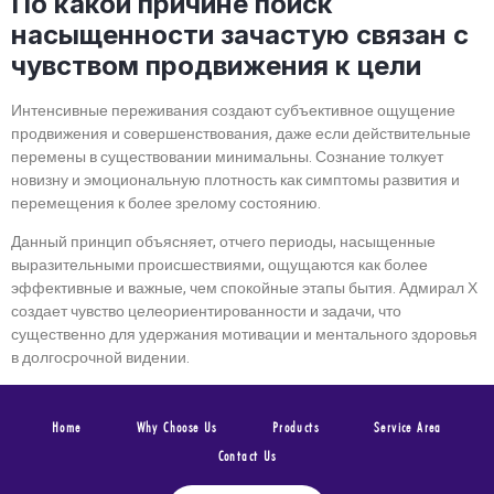
По какой причине поиск
насыщенности зачастую связан с
чувством продвижения к цели
Интенсивные переживания создают субъективное ощущение
продвижения и совершенствования, даже если действительные
перемены в существовании минимальны. Сознание толкует
новизну и эмоциональную плотность как симптомы развития и
перемещения к более зрелому состоянию.
Данный принцип объясняет, отчего периоды, насыщенные
выразительными происшествиями, ощущаются как более
эффективные и важные, чем спокойные этапы бытия. Адмирал Х
создает чувство целеориентированности и задачи, что
существенно для удержания мотивации и ментального здоровья
в долгосрочной видении.
Home
Why Choose Us
Products
Service Area
Contact Us