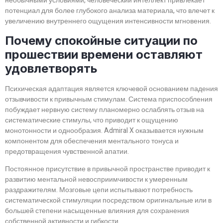
необычными условиями, человеческий интеллект привлекает
потенциал для более глубокого анализа материала, что влечет к
увеличению внутреннего ощущения интенсивности мгновения.
Почему спокойные ситуации по
прошествии времени оставляют
удовлетворять
Психическая адаптация является ключевой основанием падения
отзывчивости к привычным стимулам. Система приспособления
побуждает нервную систему планомерно ослаблять отзыв на
систематические стимулы, что приводит к ощущению
монотонности и однообразия. Admiral X оказывается нужным
компонентом для обеспечения ментального тонуса и
предотвращения чувственной апатии.
Постоянное присутствие в привычной пространстве приводит к
развитию ментальной невосприимчивости к умеренным
раздражителям. Мозговые цепи испытывают потребность
систематической стимуляции посредством оригинальные или в
большей степени насыщенные влияния для сохранения
собственной активности и гибкости.