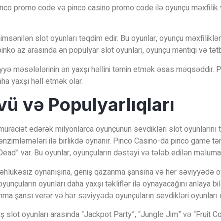
Pinco promo code və pinco casino promo code ilə oyunçu məxfilik 
sənilən slot oyunları təqdim edir. Bu oyunlar, oyunçu məxfilikləri
nko az arasında ən populyar slot oyunları, oyunçu məntiqi və tətb
liyyə məsələlərinin ən yaxşı həllini təmin etmək əsas məqsəddir.
ha yaxşı həll etmək olar.
vü və Populyarlıqları
raciət edərək milyonlarca oyunçunun sevdikləri slot oyunlarını tək
tənzimləmələri ilə birlikdə oynanır. Pinco Casino-da pinco game tə
ad” var. Bu oyunlar, oyunçuların dəstəyi və tələb edilən məlumatla
ə təhlükəsiz oynanışına, geniş qazanma şansına və her səviyyədə o
nçuların oyunları daha yaxşı təkliflər ilə oynayacağını anlaya bilə
nma şansı verər və hər səviyyədə oyunçuların sevdikləri oyunları 
slot oyunları arasında “Jackpot Party”, “Jungle Jim” və “Fruit Coc