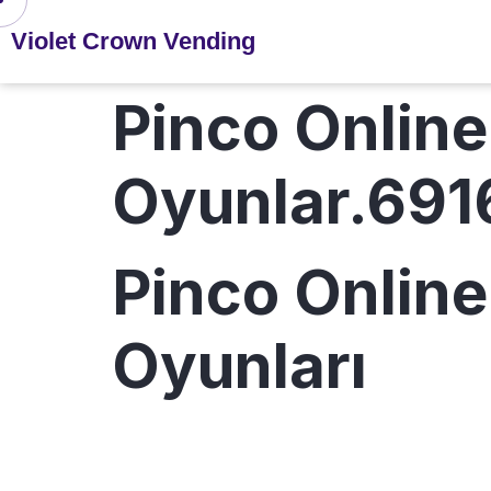
Violet Crown Vending
Pinco Online
Oyunlar.691
Pinco Online
Oyunları