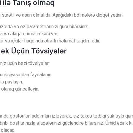
si ilə Tanış olmaq
q sürətli və asan olmalıdır. Aşağıdakı bölmələrə diqqət yetirin:
zəldə və öz parametrlərinizi qura bilərsiniz.
a və əlaqə qurma imkanı var.
r və içkilər haqqında ətraflı məlumat təqdim edir.
tmək Üçün Tövsiyələr
niz üçün bəzi tövsiyələr:
funksiyasından faydalanın.
la paylaşın.
 olaraq güncəlləyin.
xarıda göstərilən addımları izləyərək, siz təkcə tətbiqi yükləyib 
ırıb, dostlarınızla əlaqələrinizi gücləndirə bilərsiniz. Ümid edirik
 olacaq.