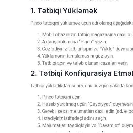
1. Tətbiqi Yükləmək
Pinco tətbiqini yükləmək üçün adi olaraq aşağıdakı
Mobil cihazınızın tətbiq mağazasına daxil ol
Axtarış bölümünə “Pinco” yazın.
Gözlədiyiniz tətbiqi tapın və “Yükle” düyməsi
Yükləmənin tamalamasını gözləyin.
Tətbiqi açın və tələb olunan icazələri verin.
2. Tətbiqi Konfiqurasiya Etmə
Tətbiqi yüklədikdən sonra, onu düzgün şəkildə konf
Pinco tətbiqini açın.
Hesab yaratmaq üçün “Qeydiyyat” düyməsin
Gərəkli şəxsi məlumatları daxil edin (ad, e-poç
İstədiyiniz istifadəçi adını seçin.
Məlumatları təsdiqləyin və “Davam et” düymə