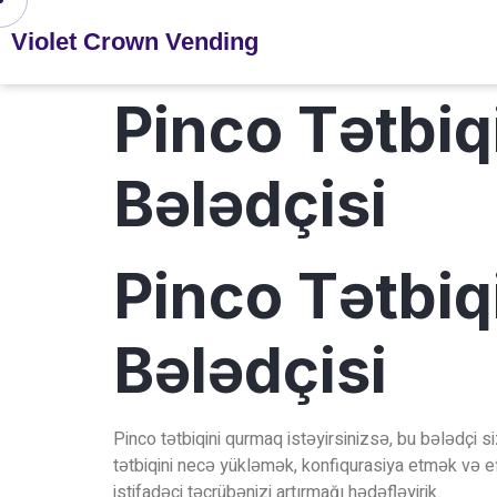
Violet Crown Vending
Pinco Tətbi
Bələdçisi
Pinco Tətbi
Bələdçisi
Pinco tətbiqini qurmaq istəyirsinizsə, bu bələdçi 
tətbiqini necə yükləmək, konfiqurasiya etmək və ef
istifadəçi təcrübənizi artırmağı hədəfləyirik.