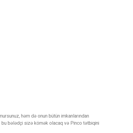
qurmursunuz, həm də onun bütün imkanlarından
 ki, bu bələdçi sizə kömək olacaq və Pinco tətbiqini