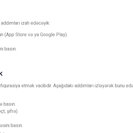
 addımları izah edəcəyik:
un (App Store və ya Google Play).
ni basın.
k
iqurasiya etmək vacibdir. Aşağıdakı addımları izləyərək bunu edə 
ə basın.
t, şifrə).
sini basın.