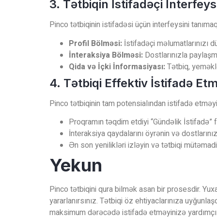
3. Tətbiqin İstifadəçi İnterfey
Pinco tətbiqinin istifadəsi üçün interfeysini tanıma
Profil Bölməsi:
İstifadəçi məlumatlarınızı dü
İnteraksiya Bölməsi:
Dostlarınızla paylaşm
Qida və İçki İnformasiyası:
Tətbiq, yeməklə
4. Tətbiqi Effektiv İstifadə E
Pinco tətbiqinin tam potensialından istifadə etməyi
Proqramın təqdim etdiyi “Gündəlik İstifadə” 
İnteraksiya qaydalarını öyrənin və dostlarınız
Ən son yenilikləri izləyin və tətbiqi mütəmadi
Yekun
Pinco tətbiqini qura bilmək asan bir prosesdir. Yu
yararlanırsınız. Tətbiqi öz ehtiyaclarınıza uyğunlaşd
maksimum dərəcədə istifadə etməyinizə yardımçı