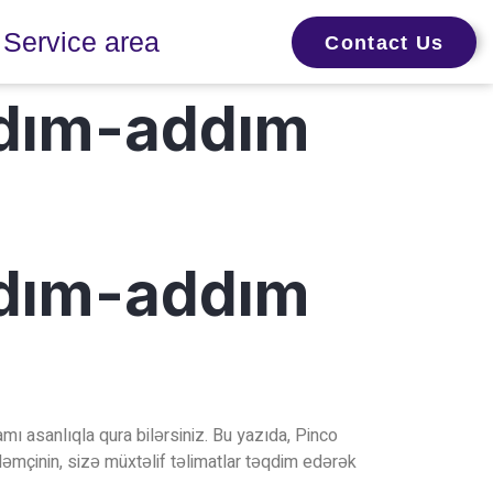
Service area
Contact Us
ddım-addım
ddım-addım
mı asanlıqla qura bilərsiniz. Bu yazıda, Pinco
əmçinin, sizə müxtəlif təlimatlar təqdim edərək