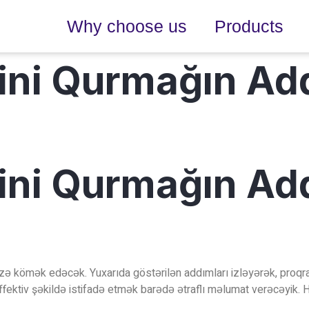
Why choose us
Products
qini Qurmağın A
qini Qurmağın A
sizə kömək edəcək. Yuxarıda göstərilən addımları izləyərək, proqra
fektiv şəkildə istifadə etmək barədə ətraflı məlumat verəcəyik. H