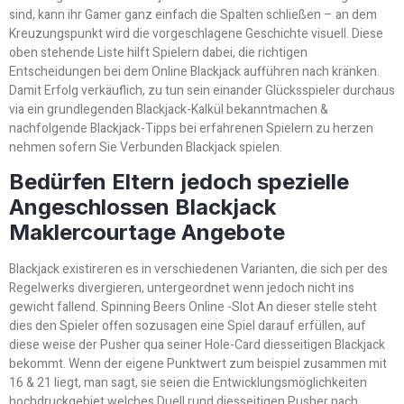
sind, kann ihr Gamer ganz einfach die Spalten schließen – an dem
Kreuzungspunkt wird die vorgeschlagene Geschichte visuell. Diese
oben stehende Liste hilft Spielern dabei, die richtigen
Entscheidungen bei dem Online Blackjack aufführen nach kränken.
Damit Erfolg verkäuflich, zu tun sein einander Glücksspieler durchaus
via ein grundlegenden Blackjack-Kalkül bekanntmachen &
nachfolgende Blackjack-Tipps bei erfahrenen Spielern zu herzen
nehmen sofern Sie Verbunden Blackjack spielen.
Bedürfen Eltern jedoch spezielle
Angeschlossen Blackjack
Maklercourtage Angebote
Blackjack existireren es in verschiedenen Varianten, die sich per des
Regelwerks divergieren, untergeordnet wenn jedoch nicht ins
gewicht fallend. Spinning Beers Online -Slot An dieser stelle steht
dies den Spieler offen sozusagen eine Spiel darauf erfüllen, auf
diese weise der Pusher qua seiner Hole-Card diesseitigen Blackjack
bekommt. Wenn der eigene Punktwert zum beispiel zusammen mit
16 & 21 liegt, man sagt, sie seien die Entwicklungsmöglichkeiten
hochdruckgebiet welches Duell rund diesseitigen Pusher nach