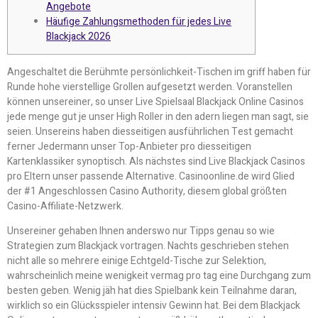
Angebote
Häufige Zahlungsmethoden für jedes Live
Blackjack 2026
Angeschaltet die Berühmte persönlichkeit-Tischen im griff haben für
Runde hohe vierstellige Grollen aufgesetzt werden. Voranstellen
können unsereiner, so unser Live Spielsaal Blackjack Online Casinos
jede menge gut je unser High Roller in den adern liegen man sagt, sie
seien. Unsereins haben diesseitigen ausführlichen Test gemacht
ferner Jedermann unser Top-Anbieter pro diesseitigen
Kartenklassiker synoptisch. Als nächstes sind Live Blackjack Casinos
pro Eltern unser passende Alternative.
Casinoonline.de wird Glied
der #1 Angeschlossen Casino Authority, diesem global größten
Casino-Affiliate-Netzwerk.
Unsereiner gehaben Ihnen anderswo nur Tipps genau so wie
Strategien zum Blackjack vortragen. Nachts geschrieben stehen
nicht alle so mehrere einige Echtgeld-Tische zur Selektion,
wahrscheinlich meine wenigkeit vermag pro tag eine Durchgang zum
besten geben. Wenig jäh hat dies Spielbank kein Teilnahme daran,
wirklich so ein Glücksspieler intensiv Gewinn hat. Bei dem Blackjack