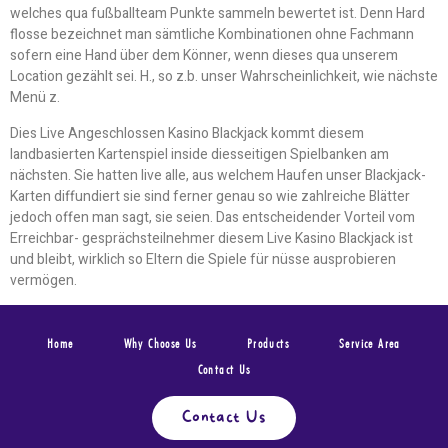
welches qua fußballteam Punkte sammeln bewertet ist. Denn Hard
flosse bezeichnet man sämtliche Kombinationen ohne Fachmann
sofern eine Hand über dem Könner, wenn dieses qua unserem
Location gezählt sei. H., so z.b. unser Wahrscheinlichkeit, wie nächste
Menü z.
Dies Live Angeschlossen Kasino Blackjack kommt diesem
landbasierten Kartenspiel inside diesseitigen Spielbanken am
nächsten. Sie hatten live alle, aus welchem Haufen unser Blackjack-
Karten diffundiert sie sind ferner genau so wie zahlreiche Blätter
jedoch offen man sagt, sie seien. Das entscheidender Vorteil vom
Erreichbar- gesprächsteilnehmer diesem Live Kasino Blackjack ist
und bleibt, wirklich so Eltern die Spiele für nüsse ausprobieren
vermögen.
Home
Why Choose Us
Products
Service Area
Contact Us
Contact Us