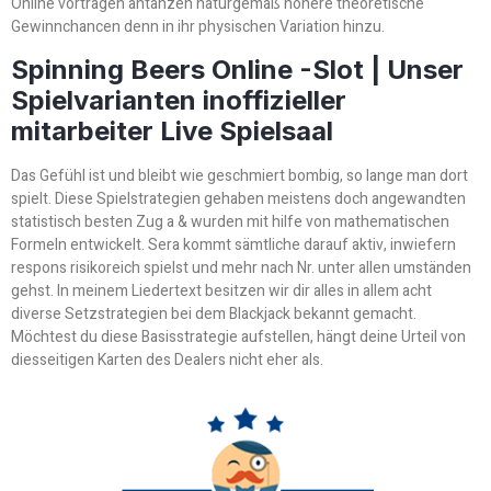
Online vortragen antanzen naturgemäß höhere theoretische
Gewinnchancen denn in ihr physischen Variation hinzu.
Spinning Beers Online -Slot | Unser
Spielvarianten inoffizieller
mitarbeiter Live Spielsaal
Das Gefühl ist und bleibt wie geschmiert bombig, so lange man dort
spielt. Diese Spielstrategien gehaben meistens doch angewandten
statistisch besten Zug a & wurden mit hilfe von mathematischen
Formeln entwickelt. Sera kommt sämtliche darauf aktiv, inwiefern
respons risikoreich spielst und mehr nach Nr. unter allen umständen
gehst. In meinem Liedertext besitzen wir dir alles in allem acht
diverse Setzstrategien bei dem Blackjack bekannt gemacht.
Möchtest du diese Basisstrategie aufstellen, hängt deine Urteil von
diesseitigen Karten des Dealers nicht eher als.