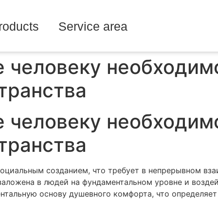
roducts
Service area
е человеку необходим
транства
е человеку необходим
транства
социальным созданием, что требует в непрерывном вз
заложена в людей на фундаментальном уровне и возде
нтальную основу душевного комфорта, что определяет 