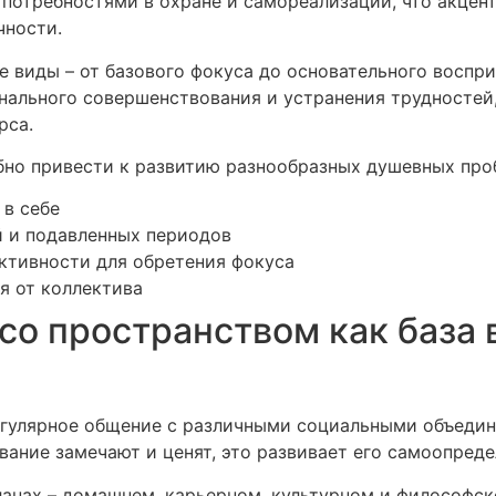
 потребностями в охране и самореализации, что акцен
чности.
виды – от базового фокуса до основательного воспри
ального совершенствования и устранения трудностей,
рса.
бно привести к развитию разнообразных душевных про
в себе
 и подавленных периодов
ктивности для обретения фокуса
я от коллектива
со пространством как база
егулярное общение с различными социальными объеди
вание замечают и ценят, это развивает его самоопреде
ланах – домашнем, карьерном, культурном и философско