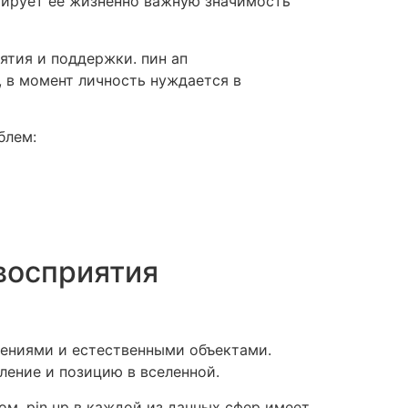
тирует её жизненно важную значимость
ятия и поддержки. пин ап
 в момент личность нуждается в
блем:
 восприятия
нениями и естественными объектами.
ление и позицию в вселенной.
м. pin up в каждой из данных сфер имеет