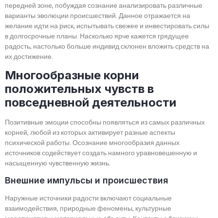
передней зоне, побуждая сознание анализировать различные
варианты эволюции происшествий. Данное отражается на
желание идти на риск, испытывать свежее и инвестировать силы
в долгосрочные планы. Насколько ярче кажется грядущее
радость, настолько больше индивид склонен вложить средств на
их достижение.
Многообразные корни
положительных чувств в
повседневной деятельности
Позитивные эмоции способны появляться из самых различных
корней, любой из которых активирует разные аспекты
психической работы. Осознание многообразия данных
источников содействует создать намного уравновешенную и
насыщенную чувственную жизнь.
Внешние импульсы и происшествия
Наружные источники радости включают социальные
взаимодействия, природные феномены, культурные