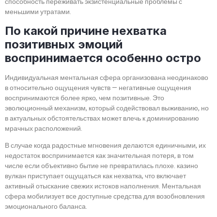
способность переживать экзистенциальные проблемы с
меньшими утратами.
По какой причине нехватка
позитивных эмоций
воспринимается особенно остро
Индивидуальная ментальная сфера организована неодинаково
в относительно ощущения чувств — негативные ощущения
воспринимаются более ярко, чем позитивные. Это
эволюционный механизм, который содействовал выживанию, но
в актуальных обстоятельствах может влечь к доминированию
мрачных расположений.
В случае когда радостные мгновения делаются единичными, их
недостаток воспринимается как значительная потеря, в том
числе если объективно бытие не превратилась плохе. казино
вулкан приступает ощущаться как нехватка, что включает
активный отыскание свежих истоков наполнения. Ментальная
сфера мобилизует все доступные средства для возобновления
эмоционального баланса.