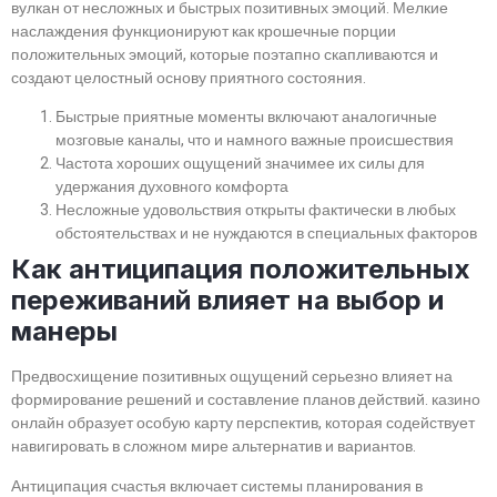
вулкан от несложных и быстрых позитивных эмоций. Мелкие
наслаждения функционируют как крошечные порции
положительных эмоций, которые поэтапно скапливаются и
создают целостный основу приятного состояния.
Быстрые приятные моменты включают аналогичные
мозговые каналы, что и намного важные происшествия
Частота хороших ощущений значимее их силы для
удержания духовного комфорта
Несложные удовольствия открыты фактически в любых
обстоятельствах и не нуждаются в специальных факторов
Как антиципация положительных
переживаний влияет на выбор и
манеры
Предвосхищение позитивных ощущений серьезно влияет на
формирование решений и составление планов действий. казино
онлайн образует особую карту перспектив, которая содействует
навигировать в сложном мире альтернатив и вариантов.
Антиципация счастья включает системы планирования в