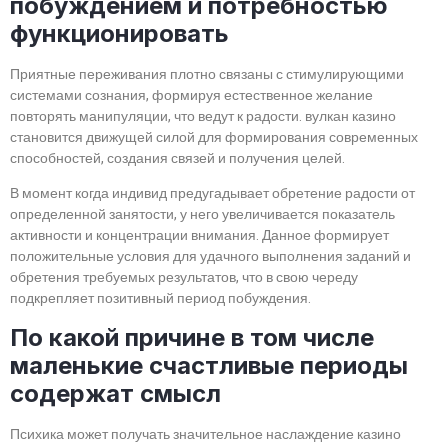
побуждением и потребностью
функционировать
Приятные переживания плотно связаны с стимулирующими
системами сознания, формируя естественное желание
повторять манипуляции, что ведут к радости. вулкан казино
становится движущей силой для формирования современных
способностей, создания связей и получения целей.
В момент когда индивид предугадывает обретение радости от
определенной занятости, у него увеличивается показатель
активности и концентрации внимания. Данное формирует
положительные условия для удачного выполнения заданий и
обретения требуемых результатов, что в свою череду
подкрепляет позитивный период побуждения.
По какой причине в том числе
маленькие счастливые периоды
содержат смысл
Психика может получать значительное наслаждение казино