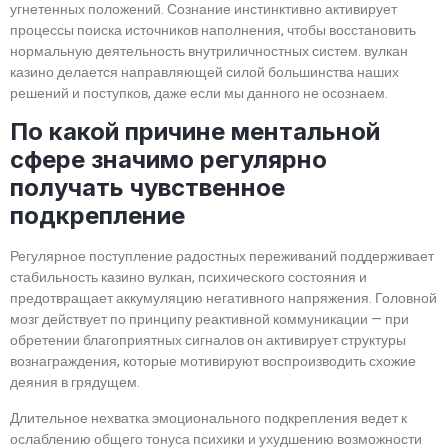
угнетенных положений. Сознание инстинктивно активирует
процессы поиска источников наполнения, чтобы восстановить
нормальную деятельность внутриличностных систем. вулкан
казино делается направляющей силой большинства наших
решений и поступков, даже если мы данного не осознаем.
По какой причине ментальной
сфере значимо регулярно
получать чувственное
подкрепление
Регулярное поступление радостных переживаний поддерживает
стабильность казино вулкан, психического состояния и
предотвращает аккумуляцию негативного напряжения. Головной
мозг действует по принципу реактивной коммуникации — при
обретении благоприятных сигналов он активирует структуры
вознаграждения, которые мотивируют воспроизводить схожие
деяния в грядущем.
Длительное нехватка эмоционального подкрепления ведет к
ослаблению общего тонуса психики и ухудшению возможности