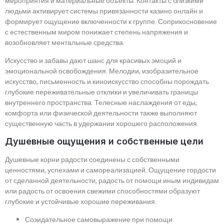
мероприятия и материальные объекты. Контакты с близкими
людьми активирует системы привязанности казино онлайн и
формирует ощущение включенности к группе. Соприкосновение
с естественным миром понижает степень напряжения и
возобновляет ментальные средства.
Искусство и забавы дают шанс для красивых эмоций и
эмоциональной освобождения. Мелодии, изобразительное
искусство, письменность и киноискусство способны порождать
глубокие переживательные отклики и увеличивать границы
внутреннего пространства. Телесные наслаждения от еды,
комфорта или физической деятельности также выполняют
существенную часть в удержании хорошего расположения.
Душевные ощущения и собственные цели
Душевные корни радости соединены с собственными
ценностями, успехами и самореализацией. Ощущение гордости
от сделанной деятельности, радость от помощи иным индивидам
или радость от освоения свежими способностями образуют
глубокие и устойчивые хорошие переживания.
Созидательное самовыражение при помощи