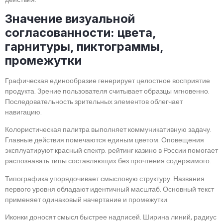
Значение визуальной
согласованности: цвета,
гарнитуры, пиктограммы,
промежутки
Графическая единообразие генерирует целостное восприятие
продукта. Зрение пользователя считывает образцы мгновенно.
Последовательность зрительных элементов облегчает
навигацию.
Колористическая палитра выполняет коммуникативную задачу.
Главные действия помечаются единым цветом. Оповещения
эксплуатируют красный спектр. рейтинг казино в России помогает
распознавать типы составляющих без прочтения содержимого.
Типографика упорядочивает смысловую структуру. Названия
первого уровня обладают идентичный масштаб. Основный текст
применяет одинаковый начертание и промежутки.
Иконки доносят смысл быстрее надписей. Ширина линий, радиус