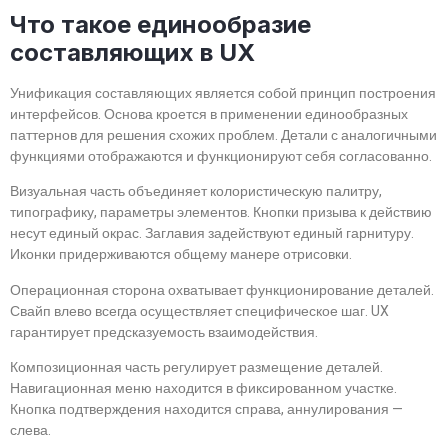
Что такое единообразие
составляющих в UX
Унификация составляющих является собой принцип построения
интерфейсов. Основа кроется в применении единообразных
паттернов для решения схожих проблем. Детали с аналогичными
функциями отображаются и функционируют себя согласованно.
Визуальная часть объединяет колористическую палитру,
типографику, параметры элементов. Кнопки призыва к действию
несут единый окрас. Заглавия задействуют единый гарнитуру.
Иконки придерживаются общему манере отрисовки.
Операционная сторона охватывает функционирование деталей.
Свайп влево всегда осуществляет специфическое шаг. UX
гарантирует предсказуемость взаимодействия.
Композиционная часть регулирует размещение деталей.
Навигационная меню находится в фиксированном участке.
Кнопка подтверждения находится справа, аннулирования —
слева.