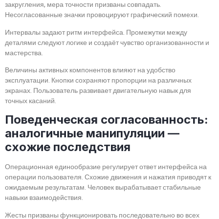
закругления, мера точности призваны совпадать.
Несогласованные значки провоцируют графический помехи.
Интервалы задают ритм интерфейса. Промежутки между
деталями следуют логике и создаёт чувство организованности и
мастерства.
Величины активных компонентов влияют на удобство
эксплуатации. Кнопки сохраняют пропорции на различных
экранах. Пользователь развивает двигательную навык для
точных касаний.
Поведенческая согласованность:
аналогичные манипуляции —
схожие последствия
Операционная единообразие регулирует ответ интерфейса на
операции пользователя. Схожие движения и нажатия приводят к
ожидаемым результатам. Человек вырабатывает стабильные
навыки взаимодействия.
Жесты призваны функционировать последовательно во всех