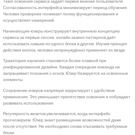
Темп освоения сервиса задаёт первое мнение пользователя.
Согласованность интерфейса минимизирует период обучения.
Человек проворнее понимает логику функционирования и
осуществляет намерений.
Начинающие юзеры конструируют внутреннюю концепцию
сервиса за первые сессии. онлайн казино паттернов даёт
использовать навыки из одного блока в другом. Изучив принцип
действия кнопок, человек непринуждённо применяет их везде.
Траектория изучения становится более плавной при
унифицированном дизайне. Каждая очередная команда не
запрашивает познания с основ. Юзер базируется на освоенные
элементы.
Сохранение юзеров напрямую коррелирует с удобством
применения. Это уменьшает препятствие освоения и побуждает
развивать использование.
Регулярность визитов увеличивается, когда интерфейс
прогнозируем. Юзер знает размещение возможностей даже
после отсутствия. Не необходимо снова отыскивать требуемые
блоки.