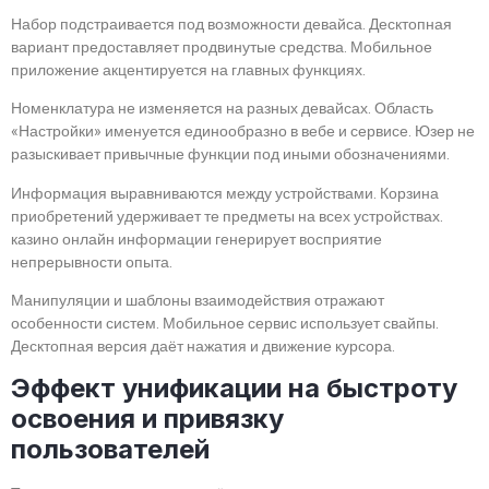
Набор подстраивается под возможности девайса. Десктопная
вариант предоставляет продвинутые средства. Мобильное
приложение акцентируется на главных функциях.
Номенклатура не изменяется на разных девайсах. Область
«Настройки» именуется единообразно в вебе и сервисе. Юзер не
разыскивает привычные функции под иными обозначениями.
Информация выравниваются между устройствами. Корзина
приобретений удерживает те предметы на всех устройствах.
казино онлайн информации генерирует восприятие
непрерывности опыта.
Манипуляции и шаблоны взаимодействия отражают
особенности систем. Мобильное сервис использует свайпы.
Десктопная версия даёт нажатия и движение курсора.
Эффект унификации на быстроту
освоения и привязку
пользователей