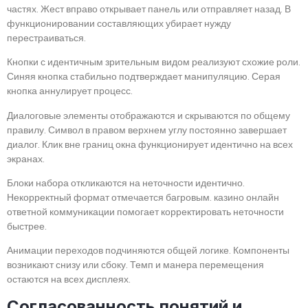
частях. Жест вправо открывает панель или отправляет назад. В
функционировании составляющих убирает нужду
перестраиваться.
Кнопки с идентичным зрительным видом реализуют схожие роли.
Синяя кнопка стабильно подтверждает манипуляцию. Серая
кнопка аннулирует процесс.
Диалоговые элементы отображаются и скрываются по общему
правилу. Символ в правом верхнем углу постоянно завершает
диалог. Клик вне границ окна функционирует идентично на всех
экранах.
Блоки набора откликаются на неточности идентично.
Некорректный формат отмечается багровым. казино онлайн
ответной коммуникации помогает корректировать неточности
быстрее.
Анимации переходов подчиняются общей логике. Компоненты
возникают снизу или сбоку. Темп и манера перемещения
остаются на всех дисплеях.
Согласованность понятий и