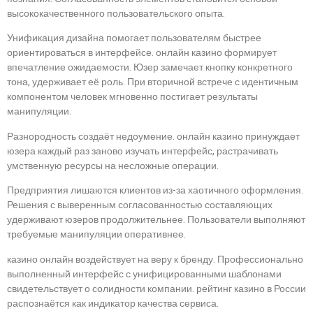
высококачественного пользовательского опыта.
Унификация дизайна помогает пользователям быстрее
ориентироваться в интерфейсе. онлайн казино формирует
впечатление ожидаемости. Юзер замечает кнопку конкретного
тона, удерживает её роль. При вторичной встрече с идентичным
компонентом человек мгновенно постигает результаты
манипуляции.
Разнородность создаёт недоумение. онлайн казино принуждает
юзера каждый раз заново изучать интерфейс, растрачивать
умственную ресурсы на несложные операции.
Предприятия лишаются клиентов из-за хаотичного оформления.
Решения с выверенным согласованностью составляющих
удерживают юзеров продолжительнее. Пользователи выполняют
требуемые манипуляции оперативнее.
казино онлайн воздействует на веру к бренду. Профессионально
выполненный интерфейс с унифицированными шаблонами
свидетельствует о солидности компании. рейтинг казино в России
распознаётся как индикатор качества сервиса.