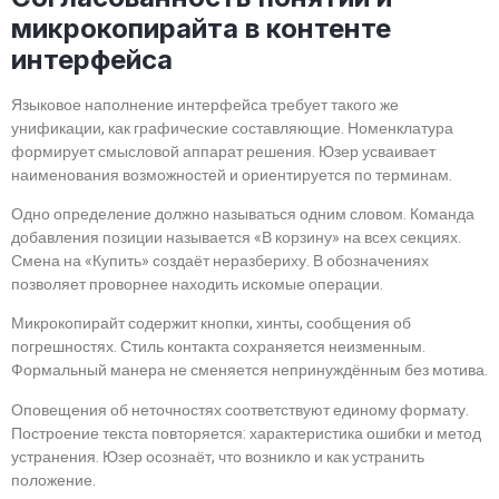
микрокопирайта в контенте
интерфейса
Языковое наполнение интерфейса требует такого же
унификации, как графические составляющие. Номенклатура
формирует смысловой аппарат решения. Юзер усваивает
наименования возможностей и ориентируется по терминам.
Одно определение должно называться одним словом. Команда
добавления позиции называется «В корзину» на всех секциях.
Смена на «Купить» создаёт неразбериху. В обозначениях
позволяет проворнее находить искомые операции.
Микрокопирайт содержит кнопки, хинты, сообщения об
погрешностях. Стиль контакта сохраняется неизменным.
Формальный манера не сменяется непринуждённым без мотива.
Оповещения об неточностях соответствуют единому формату.
Построение текста повторяется: характеристика ошибки и метод
устранения. Юзер осознаёт, что возникло и как устранить
положение.