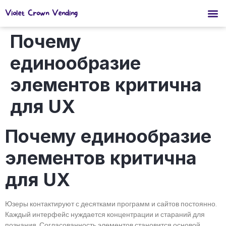
Violet Crown Vending
Почему
единообразие
элементов критична
для UX
Почему единообразие
элементов критична
для UX
Юзеры контактируют с десятками программ и сайтов постоянно.
Каждый интерфейс нуждается концентрации и стараний для
познания. Согласованность элементов становится основой