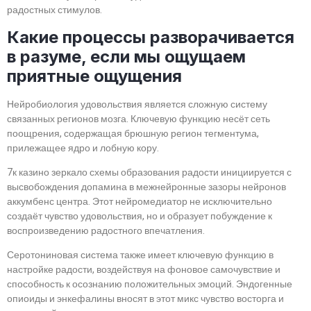
радостных стимулов.
Какие процессы разворачивается
в разуме, если мы ощущаем
приятные ощущения
Нейробиология удовольствия является сложную систему
связанных регионов мозга. Ключевую функцию несёт сеть
поощрения, содержащая брюшную регион тегментума,
прилежащее ядро и лобную кору.
7к казино зеркало схемы образования радости инициируется с
высвобождения допамина в межнейронные зазоры нейронов
аккумбенс центра. Этот нейромедиатор не исключительно
создаёт чувство удовольствия, но и образует побуждение к
воспроизведению радостного впечатления.
Серотониновая система также имеет ключевую функцию в
настройке радости, воздействуя на фоновое самочувствие и
способность к осознанию положительных эмоций. Эндогенные
опиоиды и энкефалины вносят в этот микс чувство восторга и