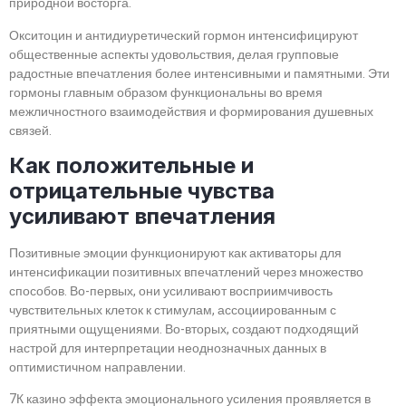
природной восторга.
Окситоцин и антидиуретический гормон интенсифицируют
общественные аспекты удовольствия, делая групповые
радостные впечатления более интенсивными и памятными. Эти
гормоны главным образом функциональны во время
межличностного взаимодействия и формирования душевных
связей.
Как положительные и
отрицательные чувства
усиливают впечатления
Позитивные эмоции функционируют как активаторы для
интенсификации позитивных впечатлений через множество
способов. Во-первых, они усиливают восприимчивость
чувствительных клеток к стимулам, ассоциированным с
приятными ощущениями. Во-вторых, создают подходящий
настрой для интерпретации неоднозначных данных в
оптимистичном направлении.
7К казино эффекта эмоционального усиления проявляется в