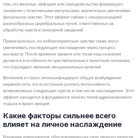
том, что веселье, эйфория или самодовольство формируют
синергию с позитивными импульсами, значительно увеличивая
финальное чувство. Этот эффект связан с синхронизацией
разнообразных церебральных путей, ответственных за
обработку чувств и сенсорной сведений.
Примечательно, но неблагоприятные чувства также могут
увеличивать последующее наслаждение через процесс
контраста. После времени тревоги или тоски наш сознание
делается в особенности чувствительным к приятным сигналам,
что порождает явление эмоциональных качелей.
Волнение и стресс интенсифицируют общую возбуждение
нервной сети, что в состоянии усилить интенсивность
всевозможных следующих чувств, в том числе наслаждение. Этот
эффект находится в фундаменте многих типов адреналинового
отдыха и ярких эмоций.
Какие факторы сильнее всего
влияет на личное наслаждение
Изучение компонентов, обусловливающих силу личного радости,