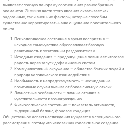
выявляет сложную панораму соотношения разнообразных
элементов. 7k casino части этого явления охватывает как
эндогенные, так и внешние факторы, которые способны
существенно корректировать наше ощущение положительного
опыта.
Психологическое состояние в время восприятия —
исходное самочувствие обусловливает базовую
реактивность к позитивным раздражителям
Исходные ожидания — предощущение повышает итоговое
радость через запуск дофаминовых систем
Коммуникативный окружение — общество близких людей и
природа человеческого взаимодействия
Необычность и непредсказуемость — неожиданные
позитивные случаи вызывают более сильную отклик
Личностные особенности — личные отличия в
чувствительности к вознаграждению
Физиологическое состояние — показатель активности,
эндокринный баланс, фоновое кондиция
Общественное аспект наслаждения нуждается в специального
рассмотрения, потому что человек как коллективное создание