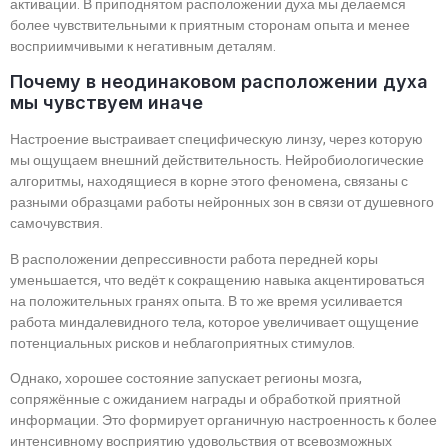
активации. В приподнятом расположении духа мы делаемся
более чувствительными к приятным сторонам опыта и менее
восприимчивыми к негативным деталям.
Почему в неодинаковом расположении духа
мы чувствуем иначе
Настроение выстраивает специфическую линзу, через которую
мы ощущаем внешний действительность. Нейробиологические
алгоритмы, находящиеся в корне этого феномена, связаны с
разными образцами работы нейронных зон в связи от душевного
самочувствия.
В расположении депрессивности работа передней коры
уменьшается, что ведёт к сокращению навыка акцентироваться
на положительных гранях опыта. В то же время усиливается
работа миндалевидного тела, которое увеличивает ощущение
потенциальных рисков и неблагоприятных стимулов.
Однако, хорошее состояние запускает регионы мозга,
сопряжённые с ожиданием награды и обработкой приятной
информации. Это формирует органичную настроенность к более
интенсивному восприятию удовольствия от всевозможных