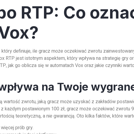
po RTP: Co ozna
 Vox?
, który definiuje, ile gracz może oczekiwać zwrotu zainwestowany
RTP jest istotnym aspektem, który wpływa na strategię gry ora
TP, jak go oblicza się w automatach Vox oraz jakie czynniki war
k wpływa na Twoje wygran
ią wartość zwrotu, jaką gracz może uzyskać z zakładów postawio
 z każdym postawionym 100 zł, gracz może oczekiwać zwrotu 95 
tością teoretyczną, a nie gwarancją. Oto kilka faktów, które war
 więcej prób gry.