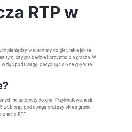
cza RTP w
ch pieniędzy w automaty do gier, takie jak te
z tym, czy gra będzie korzystna dla gracza. W
to wziąć pod uwagę, decydując się na grę w te
e?
nych na automaty do gier. Przykładowo, jeśli
zł, biorąc pod uwagę dłuższy okres grania.
to znać o RTP: