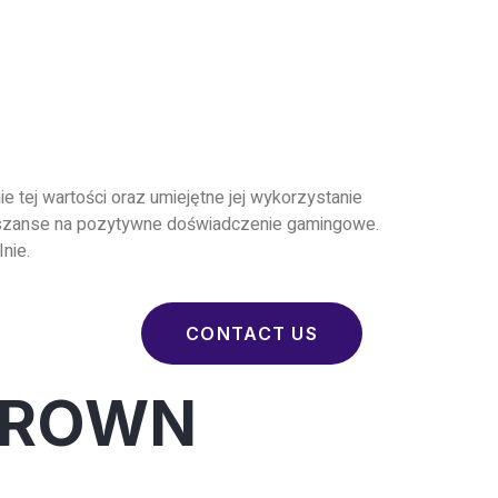
tej wartości oraz umiejętne jej wykorzystanie
e szanse na pozytywne doświadczenie gamingowe.
nie.
CONTACT US
 CROWN