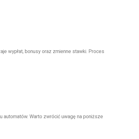
zaje wypłat, bonusy oraz zmienne stawki. Proces
u automatów. Warto zwrócić uwagę na poniższe