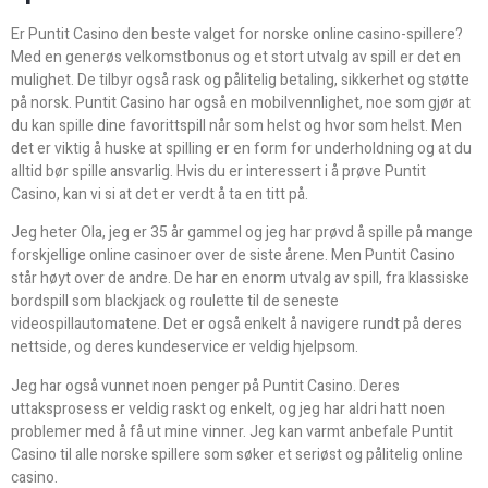
Er Puntit Casino den beste valget for norske online casino-spillere?
Med en generøs velkomstbonus og et stort utvalg av spill er det en
mulighet. De tilbyr også rask og pålitelig betaling, sikkerhet og støtte
på norsk. Puntit Casino har også en mobilvennlighet, noe som gjør at
du kan spille dine favorittspill når som helst og hvor som helst. Men
det er viktig å huske at spilling er en form for underholdning og at du
alltid bør spille ansvarlig. Hvis du er interessert i å prøve Puntit
Casino, kan vi si at det er verdt å ta en titt på.
Jeg heter Ola, jeg er 35 år gammel og jeg har prøvd å spille på mange
forskjellige online casinoer over de siste årene. Men Puntit Casino
står høyt over de andre. De har en enorm utvalg av spill, fra klassiske
bordspill som blackjack og roulette til de seneste
videospillautomatene. Det er også enkelt å navigere rundt på deres
nettside, og deres kundeservice er veldig hjelpsom.
Jeg har også vunnet noen penger på Puntit Casino. Deres
uttaksprosess er veldig raskt og enkelt, og jeg har aldri hatt noen
problemer med å få ut mine vinner. Jeg kan varmt anbefale Puntit
Casino til alle norske spillere som søker et seriøst og pålitelig online
casino.