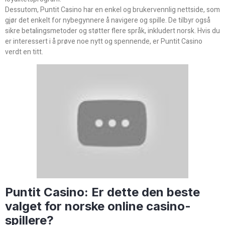
Dessutom, Puntit Casino har en enkel og brukervennlig nettside, som
gjør det enkelt for nybegynnere å navigere og spille. De tilbyr også
sikre betalingsmetoder og støtter flere språk, inkludert norsk. Hvis du
er interessert i å prøve noe nytt og spennende, er Puntit Casino
verdt en titt.
Puntit Casino: Er dette den beste
valget for norske online casino-
spillere?