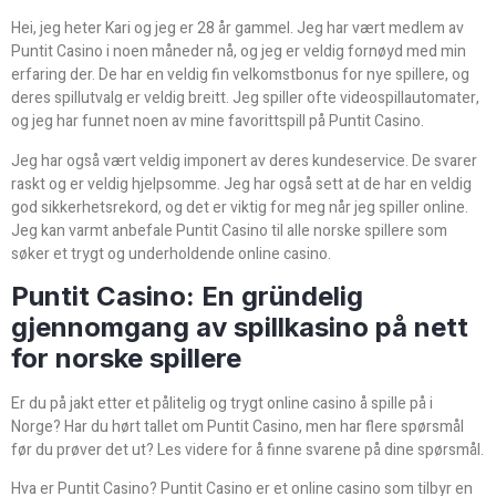
Hei, jeg heter Kari og jeg er 28 år gammel. Jeg har vært medlem av
Puntit Casino i noen måneder nå, og jeg er veldig fornøyd med min
erfaring der. De har en veldig fin velkomstbonus for nye spillere, og
deres spillutvalg er veldig breitt. Jeg spiller ofte videospillautomater,
og jeg har funnet noen av mine favorittspill på Puntit Casino.
Jeg har også vært veldig imponert av deres kundeservice. De svarer
raskt og er veldig hjelpsomme. Jeg har også sett at de har en veldig
god sikkerhetsrekord, og det er viktig for meg når jeg spiller online.
Jeg kan varmt anbefale Puntit Casino til alle norske spillere som
søker et trygt og underholdende online casino.
Puntit Casino: En gründelig
gjennomgang av spillkasino på nett
for norske spillere
Er du på jakt etter et pålitelig og trygt online casino å spille på i
Norge? Har du hørt tallet om Puntit Casino, men har flere spørsmål
før du prøver det ut? Les videre for å finne svarene på dine spørsmål.
Hva er Puntit Casino? Puntit Casino er et online casino som tilbyr en