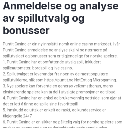
Anmeldelse og analyse
av spillutvalg og
bonusser
Puntit Casino er ein ny innslátt i norsk online casino markedet. I vår
Puntit Casino anmeldelse og analyse skal vi se nærmere på
spillutvalget og bonusser som er tilgjengelige for norske spelere.
1. Puntit Casino har et omfattende utvalg spill, inkludert
spilleautomater, bordspill og live casino.
2. Spillutvalget er leverandør fra noen av de mest populære
spillutviklerne, slik som https://puntit.no NetEnt og Microgaming.
3. Nye spelere kan forvente en generøs velkomstbonus, mens
eksisterende spelere kan ta del i utvalgte promosjoner og tilbud.
4. Puntit Casino har en enkel og brukervennlig nettside, som gjør at
det er lett å finne og spille sine favorittspill.
5. Innskudd og uttak er enkelt og raskt, og kundeservice er
tilgjengelig 24/7.
6. Puntit Casino er en sikker og pålitelig valg for norske spelere som