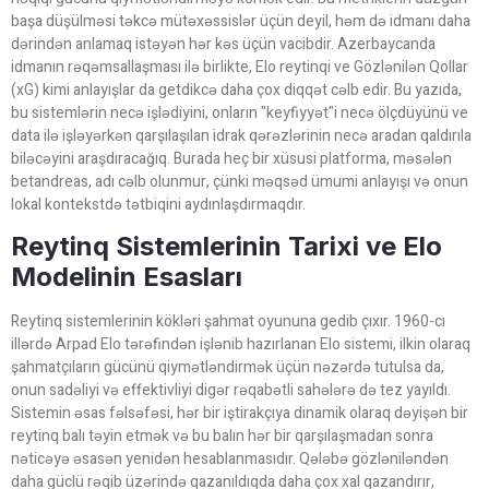
başa düşülməsi təkcə mütəxəssislər üçün deyil, həm də idmanı daha
dərindən anlamaq istəyən hər kəs üçün vacibdir. Azerbaycanda
idmanın rəqəmsallaşması ilə birlikte, Elo reytinqi ve Gözlənilən Qollar
(xG) kimi anlayışlar da getdikcə daha çox diqqət cəlb edir. Bu yazıda,
bu sistemlərin necə işlədiyini, onların "keyfiyyət"i necə ölçdüyünü ve
data ilə işləyərkən qarşılaşılan idrak qərəzlərinin necə aradan qaldırıla
biləcəyini araşdıracağıq. Burada heç bir xüsusi platforma, məsələn
betandreas, adı cəlb olunmur, çünki məqsəd ümumi anlayışı və onun
lokal kontekstdə tətbiqini aydınlaşdırmaqdır.
Reytinq Sistemlerinin Tarixi ve Elo
Modelinin Esasları
Reytinq sistemlerinin kökləri şahmat oyununa gedib çıxır. 1960-cı
illərdə Arpad Elo tərəfindən işlənib hazırlanan Elo sistemi, ilkin olaraq
şahmatçıların gücünü qiymətləndirmək üçün nəzərdə tutulsa da,
onun sadəliyi və effektivliyi digər rəqabətli sahələrə də tez yayıldı.
Sistemin əsas fəlsəfəsi, hər bir iştirakçıya dinamik olaraq dəyişən bir
reytinq balı təyin etmək və bu balın hər bir qarşılaşmadan sonra
nəticəyə əsasən yenidən hesablanmasıdır. Qələbə gözləniləndən
daha güclü rəqib üzərində qazanıldıqda daha çox xal qazandırır,