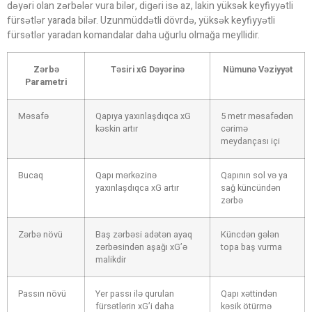
dəyəri olan zərbələr vura bilər, digəri isə az, lakin yüksək keyfiyyətli
fürsətlər yarada bilər. Uzunmüddətli dövrdə, yüksək keyfiyyətli
fürsətlər yaradan komandalar daha uğurlu olmağa meyllidir.
Zərbə
Təsiri xG Dəyərinə
Nümunə Vəziyyət
Parametri
Məsafə
Qapıya yaxınlaşdıqca xG
5 metr məsafədən
kəskin artır
cərimə
meydançası içi
Bucaq
Qapı mərkəzinə
Qapının sol və ya
yaxınlaşdıqca xG artır
sağ küncündən
zərbə
Zərbə növü
Baş zərbəsi adətən ayaq
Küncdən gələn
zərbəsindən aşağı xG’ə
topa baş vurma
malikdir
Passın növü
Yer passı ilə qurulan
Qapı xəttindən
fürsətlərin xG’i daha
kəsik ötürmə