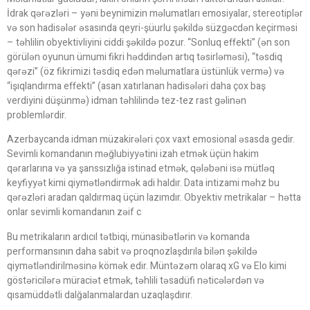
İdrak qərəzləri – yəni beynimizin məlumatları emosiyalar, stereotiplər
və son hadisələr əsasında qeyri-şüurlu şəkildə süzgəcdən keçirməsi
– təhlilin obyektivliyini ciddi şəkildə pozur. “Sonluq effekti” (ən son
görülən oyunun ümumi fikri həddindən artıq təsirləməsi), “təsdiq
qərəzi” (öz fikrimizi təsdiq edən məlumatlara üstünlük vermə) və
“işıqlandırma effekti” (asan xatırlanan hadisələri daha çox baş
verdiyini düşünmə) idman təhlilində tez-tez rast gəlinən
problemlərdir.
Azerbaycanda idman müzakirələri çox vaxt emosional əsasda gedir.
Sevimli komandanın məğlubiyyətini izah etmək üçün hakim
qərarlarına və ya şanssızlığa istinad etmək, qələbəni isə mütləq
keyfiyyət kimi qiymətləndirmək adi haldır. Data intizami məhz bu
qərəzləri aradan qaldırmaq üçün lazımdır. Obyektiv metrikalar – hətta
onlar sevimli komandanın zəif c
Bu metrikaların ardıcıl tətbiqi, münasibətlərin və komanda
performansının daha sabit və proqnozlaşdırıla bilən şəkildə
qiymətləndirilməsinə kömək edir. Müntəzəm olaraq xG və Elo kimi
göstəricilərə müraciət etmək, təhlili təsadüfi nəticələrdən və
qısamüddətli dalğalanmalardan uzaqlaşdırır.