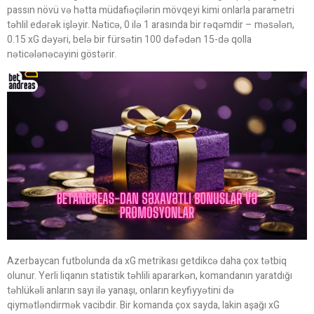
passın növü və hətta müdafiəçilərin mövqeyi kimi onlarla parametri
təhlil edərək işləyir. Nəticə, 0 ilə 1 arasında bir rəqəmdir – məsələn,
0.15 xG dəyəri, belə bir fürsətin 100 dəfədən 15-də qolla
nəticələnəcəyini göstərir.
Azerbaycan futbolunda da xG metrikası getdikcə daha çox tətbiq
olunur. Yerli liqanın statistik təhlili apararkən, komandanın yaratdığı
təhlükəli anların sayı ilə yanaşı, onların keyfiyyətini də
qiymətləndirmək vacibdir. Bir komanda çox sayda, lakin aşağı xG