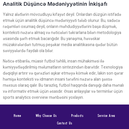
Analitik Düşüncə Mədəniyyətinin İnkişafı
Yalnız alətlərin mövcudluyu kifayət deyil. Onlardan düzgün istifadə
etmək üçün analitik düşüncə mədəniyyəti tələb olunur. Bu, sadəcə
rəqəmləri oxumaq deyil, onların məhdudiyyətlərini başa düşmək,
konteksti nəzərə almaq və nəticələri təkrarlana bilən metodologiya
əsasında şərh etmək bacarığıdır. Bu yanaşma, həvəskar
müzakirələrdən tutmuş peşəkar media analitikasına qədər bütün
səviyyələrdə faydalı ola bilər.
Nəticə etibarilə, müasir futbol təhlili, insan mühakiməsi ilə
kəmiyyətləşdirilmiş məlumatların sintezindən ibarətdir. Texnologiya
dəqiqliyi artırır və qərəzləri aşkar etməyə kömək edir, lakin son qərar
həmişə konteksti və idmanın insani tərəfini nəzərə alan şəxsə
məxsus olaraq qalır. Bu tarazlıq, futbol haqqında danışığı daha mənalı
və informativ etmək üçün əsasdır. Əsas anlayışlar və terminlər üçün
sports analytics overview mənbəsini yoxlayın.
Home
Why Choose Us
Products
Service Area
Contact Us