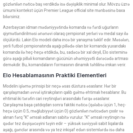
gözlənilən nəticə baş verdikdə isə dəyişiklik minimal olur. Mövzu üzrə
ümumi kontekst üçün Premier League official site mənbəsinə baxa
bilərsiniz.
Azerbaycan idman mədəniyyətində komanda və fərdi uğurların
qiymətləndirilməsi ənənəvi olaraq çempionat yerləri və medal sayı ilə
ölçülürdü. Lakin Elo modeli daha incə bir yanaşma təklif edir. Məsələn,
yerli futbol çempionatında aşağı pillədə olan bir komanda yuxarıdakı
komanda ilə heç-heçə etdikdə, bu, sadəcə bir xal deyil, Elo sisteminə
görə aşağı pilləli komandanın gücünün əhəmiyyətli dərəcədə artması
deməkdir. Bu, komandaların formasının dinamik təhlilinə imkan verir.
Elo Hesablamasının Praktiki Elementleri
Modelin işləmə prinsipi bir neçə əsas düstura əsaslanır. Hər bir
qarşılaşmadan əvvəl iştirakçıların qalib gəlmə ehtimalı hesablanır. Bu
ehtimal iki tərəfin cari reytinqləri arasındakı fərqə əsaslanır.
Qarşılaşma başa çatdıqdan sonra faktiki nəticə (qələbə üçün 1, heç-
heçə üçün 0.5, məğlubiyyət üçün 0) gözlənilən nəticədən çıxılır və
alınan fərq “K” əmsalı adlanan sabitə vurulur. “K” əmsalı reytinqin nə
qədər tez dəyişəcəyini təyin edir – yüksək səviyyəli sabit liqalarda
aşağı, gənclər arasında və ya tez inkişaf edən sistemlərdə isə daha