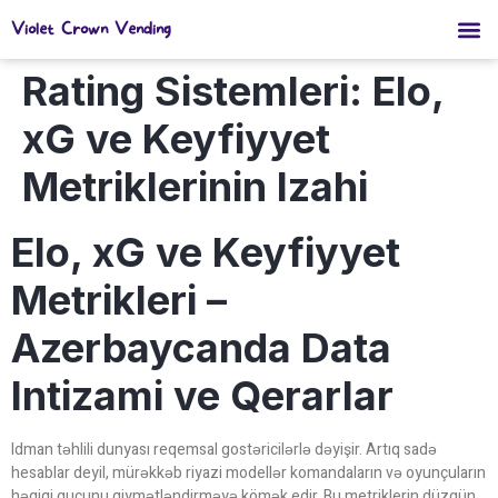
Violet Crown Vending
Rating Sistemleri: Elo,
xG ve Keyfiyyet
Metriklerinin Izahi
Elo, xG ve Keyfiyyet
Metrikleri –
Azerbaycanda Data
Intizami ve Qerarlar
Idman təhlili dunyası reqemsal gostəricilərlə dəyişir. Artıq sadə
hesablar deyil, mürəkkəb riyazi modellər komandaların və oyunçuların
həqiqi gucunu qiymətləndirməyə kömək edir. Bu metriklerin düzgün