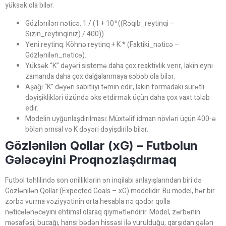
yüksək ola bilər.
Gözlənilən nəticə: 1 / (1 + 10^((Rəqib_reytinqi –
Sizin_reytinqiniz) / 400)).
Yeni reytinq: Köhnə reytinq + K * (Faktiki_nəticə –
Gözlənilən_nəticə).
Yüksək “K” dəyəri sistemə daha çox reaktivlik verir, lakin eyni
zamanda daha çox dalğalanmaya səbəb ola bilər.
Aşağı “K” dəyəri sabitliyi təmin edir, lakin formadakı sürətli
dəyişiklikləri özündə əks etdirmək üçün daha çox vaxt tələb
edir.
Modelin uyğunlaşdırılması: Müxtəlif idman növləri üçün 400-ə
bölən əmsal və K dəyəri dəyişdirilə bilər.
Gözlənilən Qollar (xG) – Futbolun
Gələcəyini Proqnozlaşdırmaq
Futbol təhlilində son onilliklərin ən inqilabi anlayışlarından biri də
Gözlənilən Qollar (Expected Goals – xG) modelidir. Bu model, hər bir
zərbə vurma vəziyyətinin orta hesabla nə qədər qolla
nəticələnəcəyini ehtimal olaraq qiymətləndirir. Model, zərbənin
məsafəsi, bucağı, hansı bədən hissəsi ilə vurulduğu, qarşıdan gələn