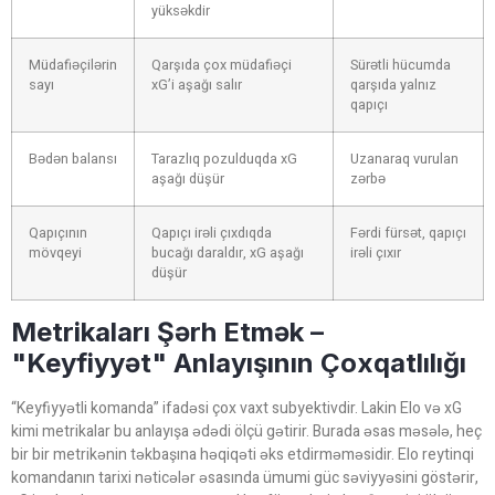
yüksəkdir
Müdafiəçilərin
Qarşıda çox müdafiəçi
Sürətli hücumda
sayı
xG’i aşağı salır
qarşıda yalnız
qapıçı
Bədən balansı
Tarazlıq pozulduqda xG
Uzanaraq vurulan
aşağı düşür
zərbə
Qapıçının
Qapıçı irəli çıxdıqda
Fərdi fürsət, qapıçı
mövqeyi
bucağı daraldır, xG aşağı
irəli çıxır
düşür
Metrikaları Şərh Etmək –
"Keyfiyyət" Anlayışının Çoxqatlılığı
“Keyfiyyətli komanda” ifadəsi çox vaxt subyektivdir. Lakin Elo və xG
kimi metrikalar bu anlayışa ədədi ölçü gətirir. Burada əsas məsələ, heç
bir bir metrikənin təkbaşına həqiqəti əks etdirməməsidir. Elo reytinqi
komandanın tarixi nəticələr əsasında ümumi güc səviyyəsini göstərir,