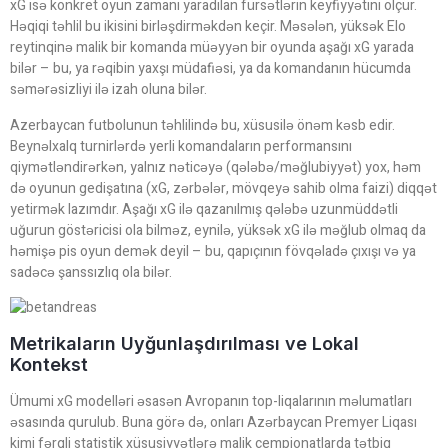
xG isə konkret oyun zamanı yaradılan fürsətlərin keyfiyyətini ölçür.
Həqiqi təhlil bu ikisini birləşdirməkdən keçir. Məsələn, yüksək Elo
reytinqinə malik bir komanda müəyyən bir oyunda aşağı xG yarada
bilər – bu, ya rəqibin yaxşı müdafiəsi, ya da komandanın hücumda
səmərəsizliyi ilə izah oluna bilər.
Azerbaycan futbolunun təhlilində bu, xüsusilə önəm kəsb edir.
Beynəlxalq turnirlərdə yerli komandaların performansını
qiymətləndirərkən, yalnız nəticəyə (qələbə/məğlubiyyət) yox, həm
də oyunun gedişatına (xG, zərbələr, mövqeyə sahib olma faizi) diqqət
yetirmək lazımdır. Aşağı xG ilə qazanılmış qələbə uzunmüddətli
uğurun göstəricisi ola bilməz, eynilə, yüksək xG ilə məğlub olmaq da
həmişə pis oyun demək deyil – bu, qapıçının fövqəladə çıxışı və ya
sadəcə şanssızlıq ola bilər.
Metrikaların Uyğunlaşdırılması ve Lokal
Kontekst
Ümumi xG modelləri əsasən Avropanın top-liqalarının məlumatları
əsasında qurulub. Buna görə də, onları Azərbaycan Premyer Liqası
kimi fərqli statistik xüsusiyyətlərə malik çempionatlarda tətbiq