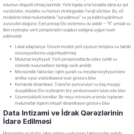
edərkən diqqətli olmaq lazımdır. Yerli liqada orta hesabla daha az qol
vurula bilər, müdafiə və hümun strategiyaları fərqli ola bilər. Bu, xG
modelinin lokal məlumatlarla “öyrədilməsi” və ya kalibrləşdirilməsi
zərurətini doğurur. Eyni prinsip Elo sisteminə də aiddir – “K” əmsalı və
ilkin reytinqlər yerli çempionatın rəqabət sıxlığına uyğun təyin
edilməlidir.
Lokal adaptasiya: Ümumi modeli yerli oyunun tempinə və taktiki
xüsusiyyətlərinə uyğunlaşdırmaq.
Məlumat keyfiyyəti: Yerli çempionatlarda video təhlili və
statistik məlumatların tamlığı vacib amildir.
Mövsümilik faktorları: İqlim şəraiti və meydan keyfiyyəti kimi
amillər oyun statistikasına təsir göstərə bilər.
Komanda dinamikası: Transfer pəncərələri və baş məşqçi
dəyişiklikləri Elo reytinqinin tez yenilənməsini tələb edə bilər.
Uzunmüddətli trendlər: Bir neçə mövsüm ərzində toplanan
məlumatlar liqanın inkişaf dinamikasını göstərə bilər.
Data Intizami ve İdrak Qərəzlərinin
İdarə Edilməsi
Məlumatlar güclüdür, lakin onların şərhi insan faktorundan asılıdır.