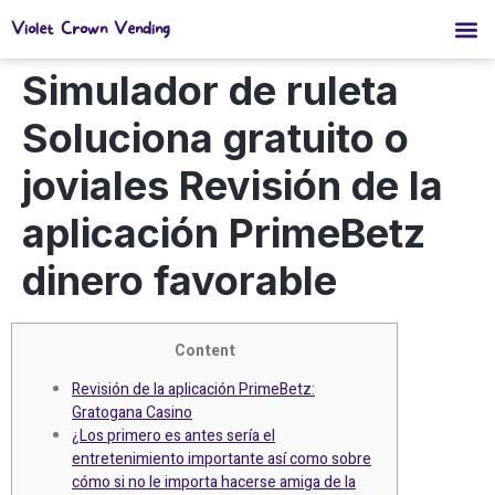
Violet Crown Vending
Simulador de ruleta
Soluciona gratuito o
joviales Revisión de la
aplicación PrimeBetz
dinero favorable
Content
Revisión de la aplicación PrimeBetz:
Gratogana Casino
¿Los primero es antes serí­a el
entretenimiento importante así­ como sobre
cómo si no le importa hacerse amiga de la