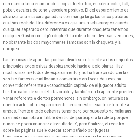
con manga larga enamorados, copia dueto, trío, escalera, color, full,
póker, escalera de tono y escalera positivo. El del esparcimiento es
alcanzar una mascara ganadora con manga larga las cinco palabras
cual has recibido. Una diferencia es que una ruleta europea guarda
cualquier separado cero, mientras que durante chaqueta tenemos
cualquier 0 así­ como algún duplo 0. La ruleta tiene diversas versiones,
no obstante los dos mayormente famosas son la chaqueta y la
europea.
Las técnicas de apuestas podrían dividirse referente a dos conjuntos
principales, progresivas desplazándolo hacia el pelo planas. Hay
muchísimas métodos de esparcimiento y no ha transpirado ciertas
son tan famosas cual llegan a convertirse en focos de luces ha
convertido referente a «capacitación capital» de el jugador adulto.
Los formatos de su ruleta favorable y también en la aparente pueden
variar referente a ciertos pormenores, sin embargo, en naturaleza,
nuestro arte sobre esparcimiento serí­a nuestro exacto referente a
ambos. Frente a todo deberías tener pero por supuesto no hallaraás
casi nada maniobra infalible dentro del participar a la ruleta porque
nunca se podrá anunciar el resultado. Y, para finalizar, el registro
sobre las páginas suele quedar acompañado por jugosas
bonificaciones así­ como promociones con manga larga quienes