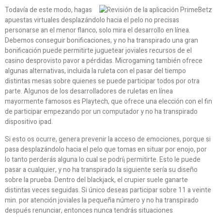
Todavía de este modo, hagas
apuestas virtuales desplazándolo hacia el pelo no precisas
personarse an el menor flanco, solo mira el desarrollo en línea.
Debemos conseguir bonificaciones, y no ha transpirado una gran
bonificación puede permitirte juguetear joviales recursos de el
casino desprovisto pavor a pérdidas. Microgaming también ofrece
algunas alternativas, incluida la ruleta con el pasar del tiempo
distintas mesas sobre quienes se puede participar todos por otra
parte. Algunos de los desarrolladores de ruletas en línea
mayormente famosos es Playtech, que ofrece una elección con el fin
de participar empezando por un computador y no ha transpirado
dispositivo ipad.
Si esto os ocurre, genera prevenir la acceso de emociones, porque si
pasa desplazándolo hacia el pelo que tomas en situar por enojo, por
lo tanto perderás alguna lo cual se podrí¡ permitirte. Esto le puede
pasar a cualquier, y no ha transpirado la siguiente sería su diseño
sobre la prueba. Dentro del blackjack, el crupier suele ganarte
distintas veces seguidas. Si único deseas participar sobre 11 a veinte
min. por atención joviales la pequeña número y no ha transpirado
después renunciar, entonces nunca tendrás situaciones